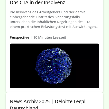
Das CTA in der Insolvenz
Die Insolvenz des Arbeitgebers und der damit
einhergehende Eintritt des Sicherungsfalls
unterziehen die inhaltlichen Regelungen des CTA
einem praktischen Belastungstest mit Auswirkungen
auf die maßgeblichen Stakeholder (neben Treuhänder
vor allem Arbeitgeber/Insolvenzverwalter, begünstigte
Perspective
10 Minuten Lesezeit
Personen, Pensionssicherungsverein (PSV) bei
Absicherung von Pflichten aus Zusagen der
betrieblichen Altersversorgung (bAV-Zusagen)). Dieser
Client Alert erörtert die aktuellen rechtlichen
Rahmenbedingungen und Gestaltungsoptionen aus
der Sicht des Treuhänders – mit Berücksichtigung des
„Sicherungsfall“-Fahrplans.
News Archiv 2025 | Deloitte Legal
Deutschland