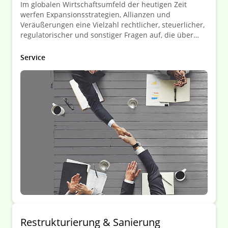
Im globalen Wirtschaftsumfeld der heutigen Zeit
werfen Expansionsstrategien, Allianzen und
Veräußerungen eine Vielzahl rechtlicher, steuerlicher,
regulatorischer und sonstiger Fragen auf, die über
Erfolg oder Misserfolg einer Transaktion entscheiden
können.
Service
Restrukturierung & Sanierung