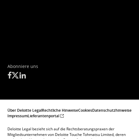
Abonniere uns
Über Deloitte Legal
Rechtliche Hinweise
Cookies
Datenschutzhinweise
Impressum
Lieferantenportal
Deloitte Legal bezieht sich auf die Rechtsberatungspraxen der
Mitgliedsunternehmen von Deloitte Touche Tohmatsu Limited, deren