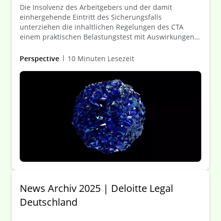
Die Insolvenz des Arbeitgebers und der damit
einhergehende Eintritt des Sicherungsfalls
unterziehen die inhaltlichen Regelungen des CTA
einem praktischen Belastungstest mit Auswirkungen
auf die maßgeblichen Stakeholder (neben Treuhänder
vor allem Arbeitgeber/Insolvenzverwalter, begünstigte
Perspective
10 Minuten Lesezeit
Personen, Pensionssicherungsverein (PSV) bei
Absicherung von Pflichten aus Zusagen der
betrieblichen Altersversorgung (bAV-Zusagen)). Dieser
Client Alert erörtert die aktuellen rechtlichen
Rahmenbedingungen und Gestaltungsoptionen aus
der Sicht des Treuhänders – mit Berücksichtigung des
„Sicherungsfall“-Fahrplans.
News Archiv 2025 | Deloitte Legal
Deutschland