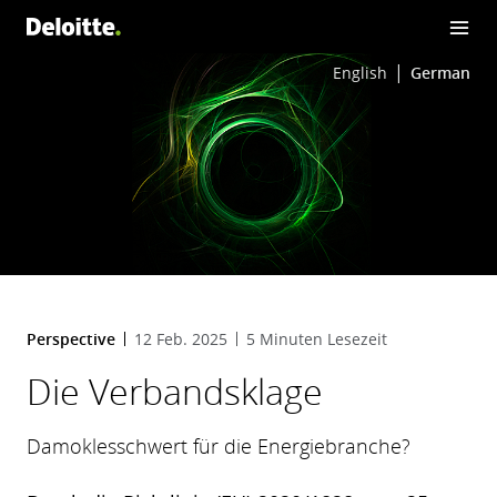
English
German
Perspective
12 Feb. 2025
5 Minuten Lesezeit
Die Verbandsklage
Damoklesschwert für die Energiebranche?