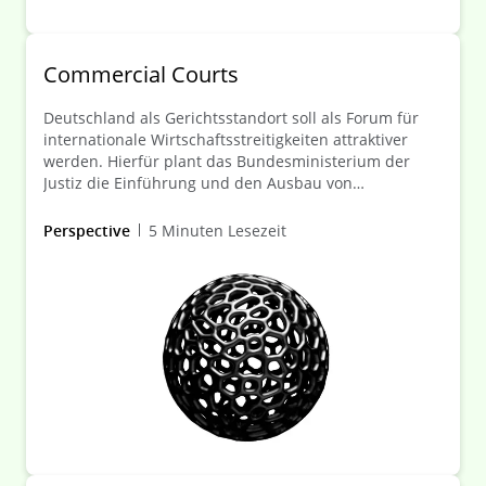
Commercial Courts
Deutschland als Gerichtsstandort soll als Forum für
internationale Wirtschaftsstreitigkeiten attraktiver
werden. Hierfür plant das Bundesministerium der
Justiz die Einführung und den Ausbau von
Commercial Courts und Commercial Chambers an
deutschen Gerichten.
Perspective
5 Minuten Lesezeit