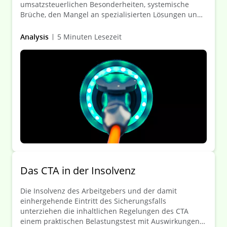
umsatzsteuerlichen Besonderheiten, systemische
Brüche, den Mangel an spezialisierten Lösungen und
Zahlungsdienste im Markt für Elektromobilität –
insbesondere beleuchten wir das
Analysis
5 Minuten Lesezeit
Finanztransfergeschäft, stellen typische
Fallkonstellationen bei der Auslagerung von
Ladedienstleistungen dar und erläutern die Limited
Range-Ausnahme im Umfeld der Elektromobilität.
Das CTA in der Insolvenz
Die Insolvenz des Arbeitgebers und der damit
einhergehende Eintritt des Sicherungsfalls
unterziehen die inhaltlichen Regelungen des CTA
einem praktischen Belastungstest mit Auswirkungen