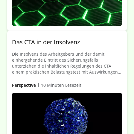
Das CTA in der Insolvenz
Die Insolvenz des Arbeitgebers und der damit
einhergehende Eintritt des Sicherungsfalls
unterziehen die inhaltlichen Regelungen des CTA
einem praktischen Belastungstest mit Auswirkungen
auf die maßgeblichen Stakeholder (neben Treuhänder
vor allem Arbeitgeber/Insolvenzverwalter, begünstigte
Perspective
10 Minuten Lesezeit
Personen, Pensionssicherungsverein (PSV) bei
Absicherung von Pflichten aus Zusagen der
betrieblichen Altersversorgung (bAV-Zusagen)). Dieser
Client Alert erörtert die aktuellen rechtlichen
Rahmenbedingungen und Gestaltungsoptionen aus
der Sicht des Treuhänders – mit Berücksichtigung des
„Sicherungsfall“-Fahrplans.