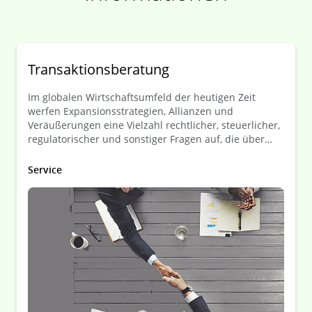
Transaktionsberatung
Im globalen Wirtschaftsumfeld der heutigen Zeit
werfen Expansionsstrategien, Allianzen und
Veräußerungen eine Vielzahl rechtlicher, steuerlicher,
regulatorischer und sonstiger Fragen auf, die über
Erfolg oder Misserfolg einer Transaktion entscheiden
können.
Service