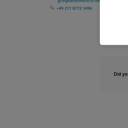
grosjean@deloitte.de
+49 211 8772 3496
Did yo