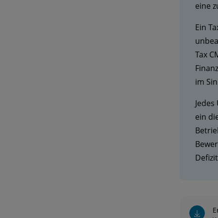
eine 
Ein Ta
unbeac
Tax C
Finan
im Sin
Jedes
ein d
Betrie
Bewert
Defizi
E