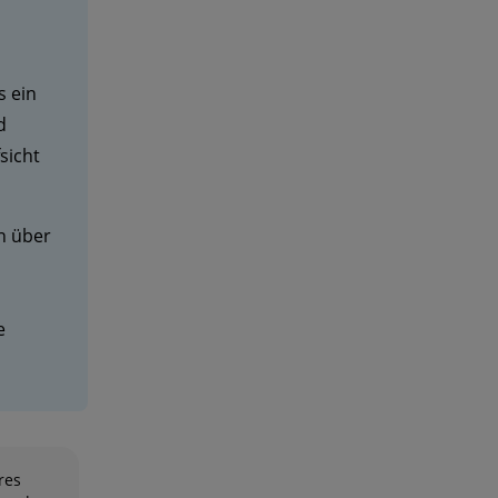
s ein
d
sicht
n über
e
res