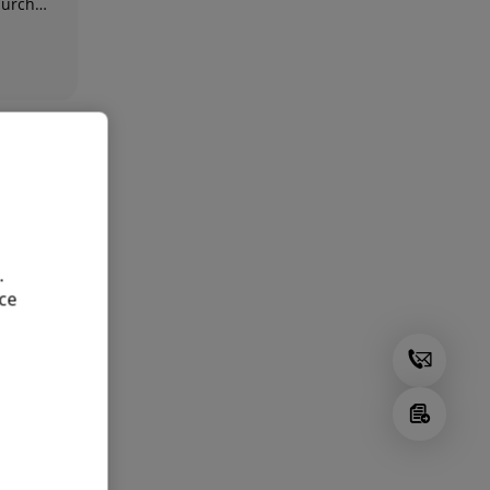
durch
.
ce