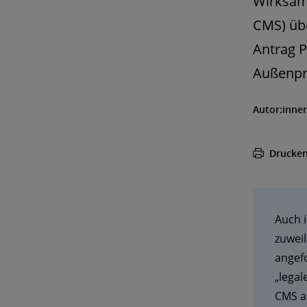
Wirksam
CMS) übe
Antrag P
Außenpr
Autor:inne
Drucke
Auch 
zuwei
angefo
„legal
CMS au