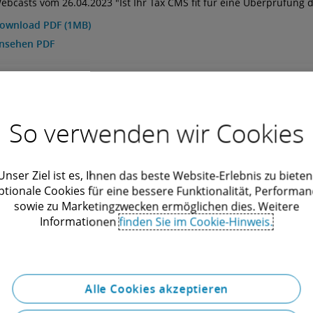
ebcasts vom 26.04.2023 "Ist Ihr Tax CMS fit für eine Überprüfung 
ie Betriebsprüfung?"
ownload PDF (1MB)
nsehen PDF
So verwenden wir Cookies
Unser Ziel ist es, Ihnen das beste Website-Erlebnis zu bieten
ptionale Cookies für eine bessere Funktionalität, Performan
sowie zu Marketingzwecken ermöglichen dies. Weitere
Informationen
finden Sie im Cookie-Hinweis.
Volker Radermacher
Steuerberater | Partner |
Regulatory & Compliance: Tax
Alle Cookies akzeptieren
Controversy