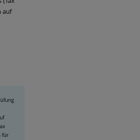
 (Tax
n auf
rüfung
uf
Tax
 für