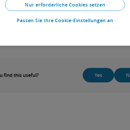
vradermacher@deloitte.de
Nur erforderliche Cookies setzen
+49 211 8772 3655
Passen Sie Ihre Cookie-Einstellungen an
u find this useful?
Yes
N