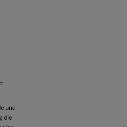
e
de und
g die