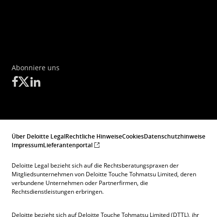
Abonniere uns
Über Deloitte Legal
Rechtliche Hinweise
Cookies
Datenschutzhinweise
Impressum
Lieferantenportal
Deloitte Legal bezieht sich auf die Rechtsberatungspraxen der
Mitgliedsunternehmen von Deloitte Touche Tohmatsu Limited, deren
verbundene Unternehmen oder Partnerfirmen, die
Rechtsdienstleistungen erbringen.
Deloitte bezieht sich auf Deloitte Touche Tohmatsu Limited (DTTL), ihr