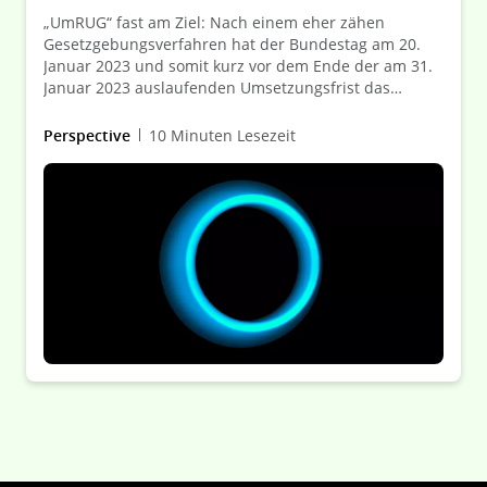
„UmRUG“ fast am Ziel: Nach einem eher zähen
Gesetzgebungsverfahren hat der Bundestag am 20.
Januar 2023 und somit kurz vor dem Ende der am 31.
Januar 2023 auslaufenden Umsetzungsfrist das
UmRUG verabschiedet. Mit der Verkündung des
Gesetzes werden (endlich) die gesetzlichen
Perspective
10 Minuten Lesezeit
Voraussetzungen für grenzüberschreitende
Umwandlungsvorgänge in der Form der Spaltung und
des Formwechsels unter Beteiligung deutscher
Rechtsträger geschaffen werden.
Grenzüberschreitende Reorganisationsvorgänge
werden damit maßgeblich erleichtert.