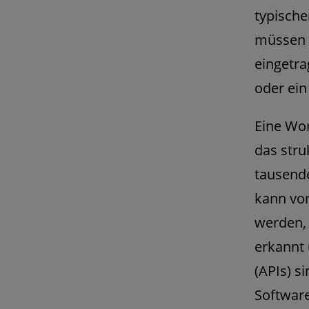
typische
müssen d
eingetra
oder ein
Eine Wo
das stru
tausende
kann vo
werden, 
erkannt
(APIs) s
Software