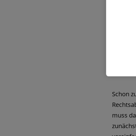
Schon zu
Rechtsa
muss das
zunächst