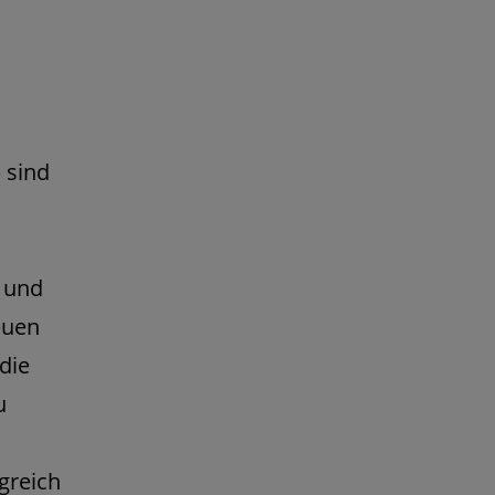
 sind
 und
euen
die
u
greich