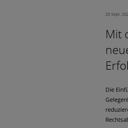
20 Sept. 20
Mit 
neue
Erfo
Die Einf
Gelegenh
reduzier
Rechtsab