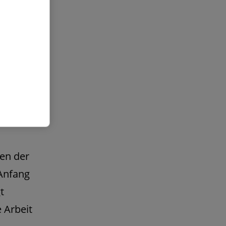
gen der
Anfang
t
 Arbeit