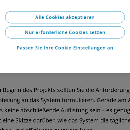
Alle Cookies akzeptieren
Nur erforderliche Cookies setzen
Passen Sie Ihre Cookie-Einstellungen an
 Beginn des Projekts sollten Sie die Anforderun
bteilung an das System formulieren. Gerade am 
 keine abschließende Auflistung sein – es genüg
 eine Skizze darüber, wie das System die tägliche