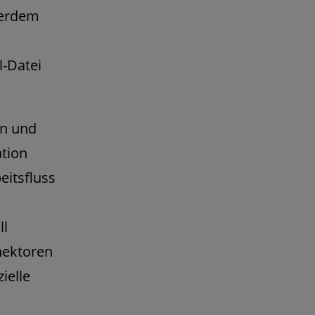
ßerdem
l-Datei
en und
ation
eitsfluss
ll
nektoren
ielle