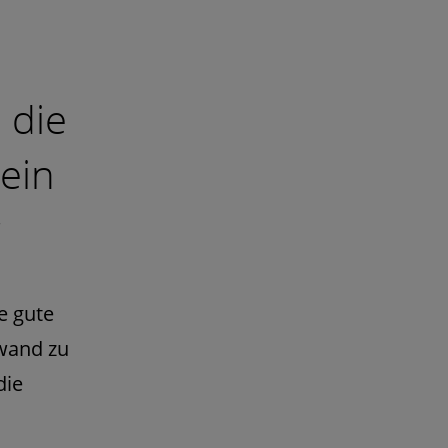
 die
ein
g
e gute
fwand zu
die