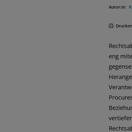
Autor:in:
K
Drucke
Rechtsab
eng mit
gegensei
Herangeh
Verantw
Procurem
Beziehu
vertiefe
Rechtsab