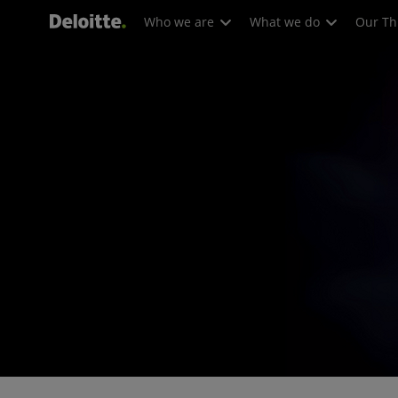
Who we are
What we do
Our Th