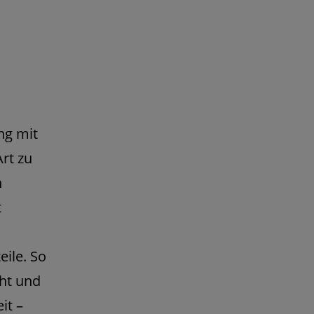
ung mit
rt zu
n
t
ile. So
cht und
it –