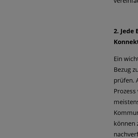
vereinfa
2. Jede
Konnek
Ein wich
Bezug zu
prüfen. 
Prozess
meistens
Kommuni
können z
nachverf