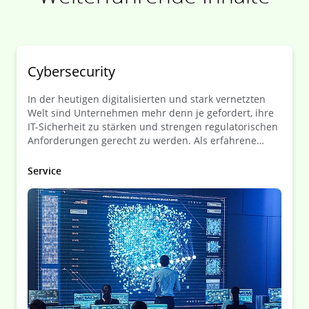
Cybersecurity
In der heutigen digitalisierten und stark vernetzten
Welt sind Unternehmen mehr denn je gefordert, ihre
IT-Sicherheit zu stärken und strengen regulatorischen
Anforderungen gerecht zu werden. Als erfahrene
Kanzlei unterstützen wir Sie dabei, diese
Herausforderungen zu meistern – mit rechtssicherer
Service
Beratung, strategischer Planung und praxisnaher
Unterstützung.