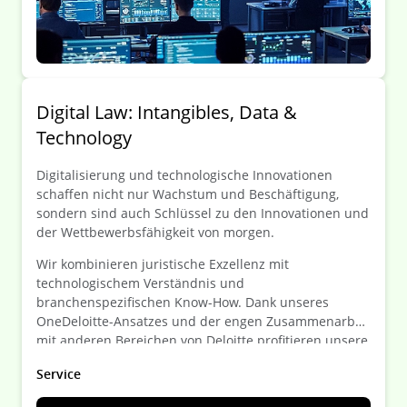
Digital Law: Intangibles, Data &
Technology
Digitalisierung und technologische Innovationen
schaffen nicht nur Wachstum und Beschäftigung,
sondern sind auch Schlüssel zu den Innovationen und
der Wettbewerbsfähigkeit von morgen.
Wir kombinieren juristische Exzellenz mit
technologischem Verständnis und
branchenspezifischen Know-How. Dank unseres
OneDeloitte-Ansatzes und der engen Zusammenarbeit
mit anderen Bereichen von Deloitte profitieren unsere
Mandanten von interdisziplinären,
Service
maßgeschneiderten Lösungen, die alle Aspekte Ihrer
geschäftlichen Anforderungen integrieren.