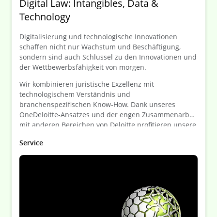
Digital Law: Intangibles, Data &
Technology
Digitalisierung und technologische Innovationen
schaffen nicht nur Wachstum und Beschäftigung,
sondern sind auch Schlüssel zu den Innovationen und
der Wettbewerbsfähigkeit von morgen.
Wir kombinieren juristische Exzellenz mit
technologischem Verständnis und
branchenspezifischen Know-How. Dank unseres
OneDeloitte-Ansatzes und der engen Zusammenarbeit
mit anderen Bereichen von Deloitte profitieren unsere
Mandanten von interdisziplinären,
Service
maßgeschneiderten Lösungen, die alle Aspekte Ihrer
geschäftlichen Anforderungen integrieren.