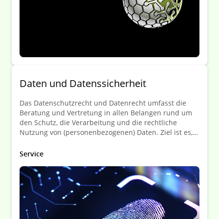
Daten­ und Daten­ssicherheit
Das Datenschutzrecht und Datenrecht umfasst die
Beratung und Vertretung in allen Belangen rund um
den Schutz, die Verarbeitung und die rechtliche
Nutzung von (personenbezogenen) Daten. Ziel ist es,
die Mandanten bei der Einhaltung der
Datenschutzbestimmungen zu unterstützen und
Service
rechtliche Risiken im Umgang mit Daten zu
minimieren.