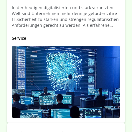
In der heutigen digitalisierten und stark vernetzten
Welt sind Unternehmen mehr denn je gefordert, ihre
IT-Sicherheit zu stärken und strengen regulatorischen
Anforderungen gerecht zu werden. Als erfahrene
Kanzlei unterstützen wir Sie dabei, diese
Herausforderungen zu meistern – mit rechtssicherer
Service
Beratung, strategischer Planung und praxisnaher
Unterstützung.