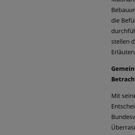
Bebauun
die Befü
durchfüh
stellen 
Erläute
Gemeind
Betrach
Mit sein
Entsche
Bundesv
Überras