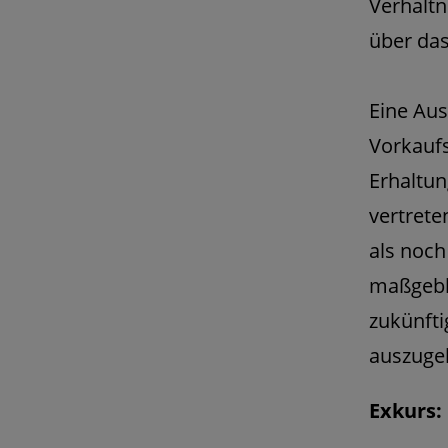
Verhältn
über das
Eine Aus
Vorkaufs
Erhaltun
vertrete
als noch
maßgebli
zukünfti
auszugeh
Exkurs: