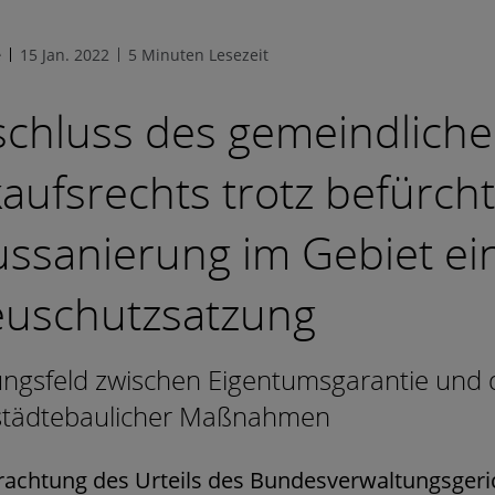
e
15 Jan. 2022
5 Minuten Lesezeit
chluss des gemeindlich
aufs­rechts trotz befürch
ssanierung im Gebiet ei
euschutzsatzung
ngsfeld zwischen Eigentumsgarantie und 
 städtebaulicher Maßnahmen
rachtung des Urteils des Bundesverwaltungsgeri