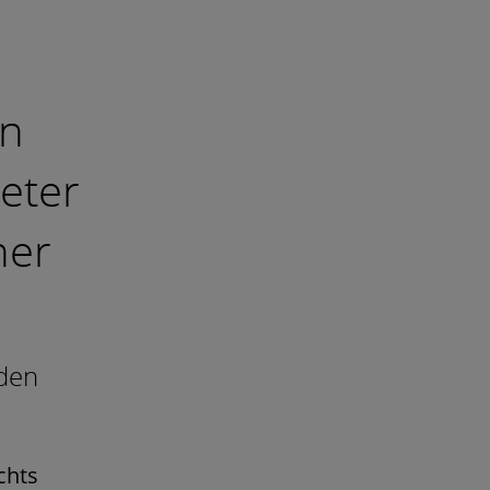
en
teter
ner
den
chts