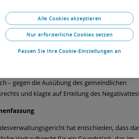
um der Gefahr zu begegnen, dass ein Teil der
ölkerung aus dem Gebiet verdrängt wird, wenn
Alle Cookies akzeptieren
ss an die Veräußerung die Wohnungen aufgewer
Nur erforderliche Cookies setzen
en erhöht oder die Mietwohnungen in
mswohnungen umgewandelt würden.
Passen Sie Ihre Cookie-Einstellungen an
r Klage wendet sich die Erwerberin – erst letztinst
ich – gegen die Ausübung des gemeindlichen
rechts und klagte auf Erteilung des Negativattes
enfassung
esverwaltungsgericht hat entschieden, dass da
iche Vorkaufsrecht für ein Grundstück, das im