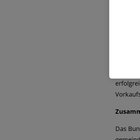
Angaben 
Wohnbev
Anschlu
die Miet
Eigentu
Mit ihre
erfolgre
Vorkaufs
Zusamm
Das Bund
gemeindl