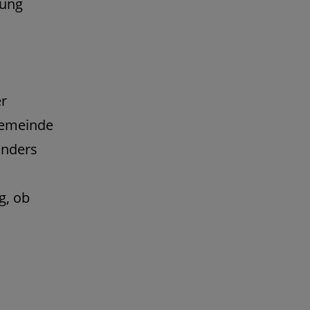
dung
r
Gemeinde
anders
g, ob