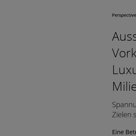
Perspectiv
Auss
Vork
Luxu
Mili
Spannu
Zielen
Eine Bet