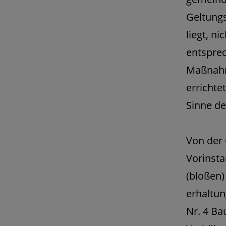
Geltungs
liegt, n
entsprec
Maßnahm
errichte
Sinne de
Von der
Vorinsta
(bloßen)
erhaltun
Nr. 4 Ba