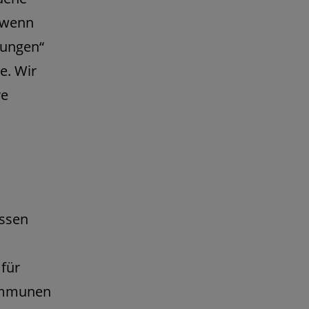
 wenn
rungen“
e. Wir
re
essen
für
Kommunen