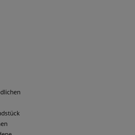
dlichen
ndstück
hen
dene