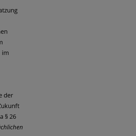
satzung
hen
m
l im
e der
Zukunft
a § 26
ächlichen