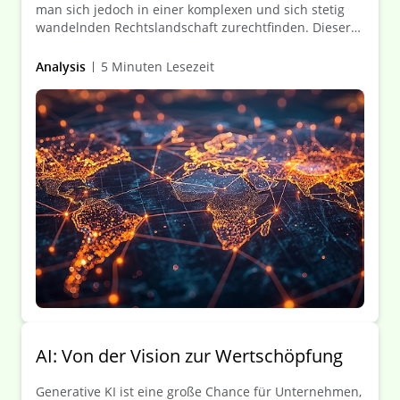
man sich jedoch in einer komplexen und sich stetig
wandelnden Rechtslandschaft zurechtfinden. Dieser
Leitfaden bietet einen umfassenden Überblick über
die jüngsten Entwicklungen und künftigen Trends in
Analysis
5 Minuten Lesezeit
den Bereichen Datenschutz, Cybersicherheit und
künstliche Intelligenz in 51 Ländern.
AI: Von der Vision zur Wertschöpfung
Generative KI ist eine große Chance für Unternehmen,