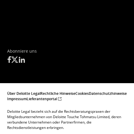
Abonniere uns
Über Deloitte Legal
Rechtliche Hinweise
Cookies
Datenschutzhinweise
Impressum
Lieferantenportal
Deloitte Legal bezieht sich auf die Rechtsberatungspraxen der
Mitgliedsunternehmen von Deloitte Touche Tohmatsu Limited, deren
verbundene Unternehmen oder Partnerfirmen, die
Rechtsdienstleistungen erbringen.