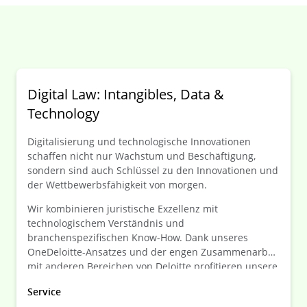
Digital Law: Intangibles, Data &
Technology
Digitalisierung und technologische Innovationen
schaffen nicht nur Wachstum und Beschäftigung,
sondern sind auch Schlüssel zu den Innovationen und
der Wettbewerbsfähigkeit von morgen.
Wir kombinieren juristische Exzellenz mit
technologischem Verständnis und
branchenspezifischen Know-How. Dank unseres
OneDeloitte-Ansatzes und der engen Zusammenarbeit
mit anderen Bereichen von Deloitte profitieren unsere
Mandanten von interdisziplinären,
Service
maßgeschneiderten Lösungen, die alle Aspekte Ihrer