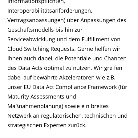
Informationspflichten,
verspäteter oder unzureichender
Wechsels oder Verlängerung des
erfüllen
Umsetzung des Data Acts, können dies
Interoperabilitätsanforderungen,
Zeitraums für Datenabrufe auf der alten
zum eigenen Vorteil nutzen.
Vertragsanpassungen) über Anpassungen des
Umgebung. Eine genaue Abgrenzung zu
Operative und technische Anpassungen,
den Wechselentgelten muss sich hier
um Cloud Switching zu ermöglichen
Geschäftsmodells bis hin zur
noch herausbilden.
Serviceabwicklung und dem Fulfillment von
Cloud Switching Requests. Gerne helfen wir
Ihnen auch dabei, die Potentiale und Chancen
des Data Acts optimal zu nutzen. Wir greifen
dabei auf bewährte Akzeleratoren wie z.B.
unser EU Data Act Compliance Framework (für
Maturity Assessments und
Maßnahmenplanung) sowie ein breites
Netzwerk an regulatorischen, technischen und
strategischen Experten zurück.