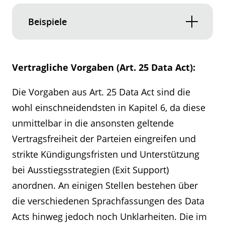
möglich ist (vgl. Art. 31 Abs. 3 Data Act).
Beispiele
Einzelheiten zu allen Datenstrukturen
Für Datenverarbeitungsdienste, die IaaS
und Datenformaten (samt einschlägigen
anbieten, müssen die Anbieter
Interoperabilitätsspezifikationen) für die
Vertragliche Vorgaben (Art. 25 Data Act):
angemessene Maßnahmen treffen, um
exportierbaren Daten (siehe Art. 2 Nr. 38
eine „Funktionsäquivalenz“ zu
Data Act für die Definition).
Die Vorgaben aus Art. 25 Data Act sind die
ermöglichen (Art. 30 Abs. 1 Data Act).
wohl einschneidendsten in Kapitel 6, da diese
Transparenzpflichten zur IKT-
Funktionsäquivalenz bedeutet ein
unmittelbar in die ansonsten geltende
Infrastruktur und zu Maßnahmen zum
„Mindestmaßes an Funktionalität in der
Schutz der Daten vor unbefugtem Zugriff
Vertragsfreiheit der Parteien eingreifen und
Umgebung eines neuen
(Art. 28 Data Act).
strikte Kündigungsfristen und Unterstützung
Datenverarbeitungsdienstes der gleichen
Dienstart nach dem Wechsel“ (siehe Art.
bei Ausstiegsstrategien (Exit Support)
2 Nr. 37 Data Act).
anordnen. An einigen Stellen bestehen über
die verschiedenen Sprachfassungen des Data
Alle anderen Datenverarbeitungsdienste
Acts hinweg jedoch noch Unklarheiten. Die im
haben zumindest unentgeltlich offene