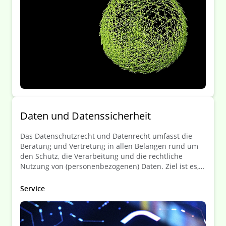
Daten­ und Daten­ssicherheit
Das Datenschutzrecht und Datenrecht umfasst die
Beratung und Vertretung in allen Belangen rund um
den Schutz, die Verarbeitung und die rechtliche
Nutzung von (personenbezogenen) Daten. Ziel ist es,
die Mandanten bei der Einhaltung der
Datenschutzbestimmungen zu unterstützen und
Service
rechtliche Risiken im Umgang mit Daten zu
minimieren.