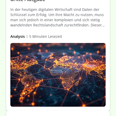
In der heutigen digitalen Wirtschaft sind Daten der
Schlüssel zum Erfolg. Um ihre Macht zu nutzen, muss
man sich jedoch in einer komplexen und sich stetig
wandelnden Rechtslandschaft zurechtfinden. Dieser
Leitfaden bietet einen umfassenden Überblick über
die jüngsten Entwicklungen und künftigen Trends in
Analysis
5 Minuten Lesezeit
den Bereichen Datenschutz, Cybersicherheit und
künstliche Intelligenz in 51 Ländern.