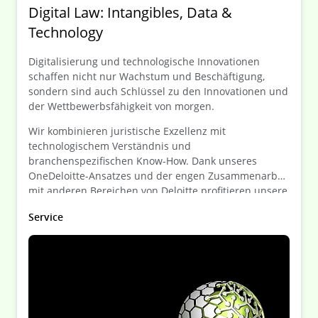
Digital Law: Intangibles, Data &
Technology
Digitalisierung und technologische Innovationen
schaffen nicht nur Wachstum und Beschäftigung,
sondern sind auch Schlüssel zu den Innovationen und
der Wettbewerbsfähigkeit von morgen.
Wir kombinieren juristische Exzellenz mit
technologischem Verständnis und
branchenspezifischen Know-How. Dank unseres
OneDeloitte-Ansatzes und der engen Zusammenarbeit
mit anderen Bereichen von Deloitte profitieren unsere
Mandanten von interdisziplinären,
Service
maßgeschneiderten Lösungen, die alle Aspekte Ihrer
geschäftlichen Anforderungen integrieren.