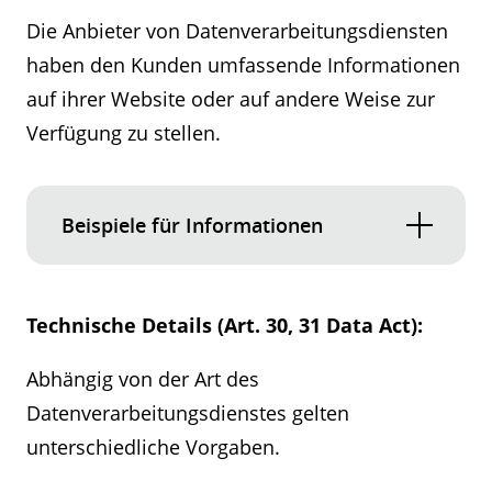
Die Anbieter von Datenverarbeitungsdiensten
haben den Kunden umfassende Informationen
auf ihrer Website oder auf andere Weise zur
Verfügung zu stellen.
Beispiele für Informationen
Informationen über verfügbare Wechsel-
und Übertragungsmethoden und -
Technische Details (Art. 30, 31 Data Act):
formate sowie über Einschränkungen
und technische Beschränkungen, die
Abhängig von der Art des
dem Anbieter von
Datenverarbeitungsdienstes gelten
Datenverarbeitungsdiensten bekannt
unterschiedliche Vorgaben.
sind. Hierzu zählt auch die Information,
wenn ein Wechsel ausnahmsweise nicht