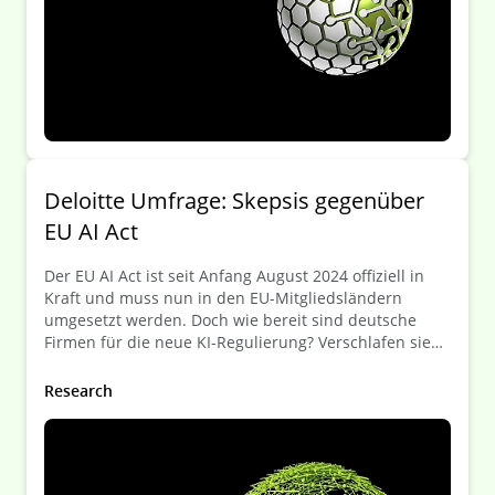
Deloitte Umfrage: Skepsis gegenüber
EU AI Act
Der EU AI Act ist seit Anfang August 2024 offiziell in
Kraft und muss nun in den EU-Mitgliedsländern
umgesetzt werden. Doch wie bereit sind deutsche
Firmen für die neue KI-Regulierung? Verschlafen sie
gerade einen wichtigen Schritt auf dem Weg in die KI-
Zukunft? Wird der neue EU AI Act gar die KI-
Research
Entwicklung in Europa behindern?