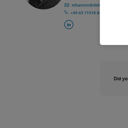
mhanten@deloitte.de
+49 69 71918 8424
Did yo