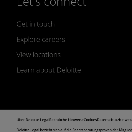
Let's connect
Get in touch
Explore careers
View locations
Learn about Deloitte
Über Deloitte Legal
Rechtliche Hinweise
Cookies
Datenschutzhinwei
Deloitte Legal bezieht sich auf die Rechtsberatungspraxen der Mitgli