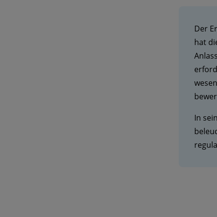
Der E
hat di
Anlass
erfor
wesent
bewer
In sei
beleu
regula