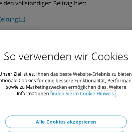
e den vollständigen Beitrag hier:
Zeitung
So verwenden wir Cookies
Kontaktieren Sie uns!
Unser Ziel ist es, Ihnen das beste Website-Erlebnis zu bieten
ptionale Cookies für eine bessere Funktionalität, Performan
sowie zu Marketingzwecken ermöglichen dies. Weitere
Informationen
finden Sie im Cookie-Hinweis.
Alle Cookies akzeptieren