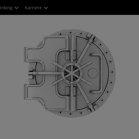
inking
Karriere