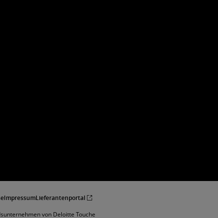
se
Impressum
Lieferantenportal
edsunternehmen von Deloitte Touche