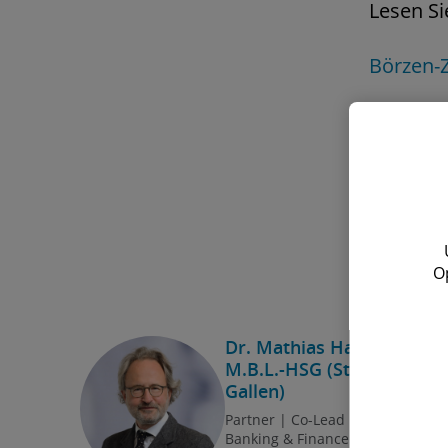
Lesen Si
Börzen-
O
Dr. Mathias Hanten,
M.B.L.-HSG (St.
Gallen)
Partner | Co-Lead
Banking & Finance Law