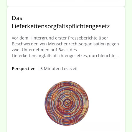
Das
Lieferkettensorgfaltspflichtengesetz
Vor dem Hintergrund erster Presseberichte über
Beschwerden von Menschenrechtsorganisation gegen
zwei Unternehmen auf Basis des
Lieferkettensorgfaltspflichtengesetzes, durchleuchten
wir in Grundzügen die wesentlichen Aspekte des
Risikos von Sanktionen und zivilrechtlichen Klagen.
Perspective
5 Minuten Lesezeit