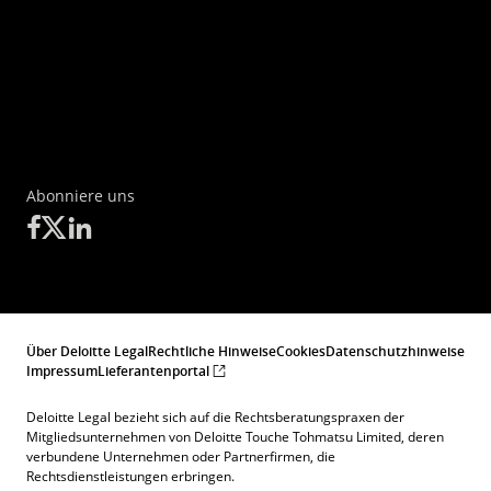
Abonniere uns
Über Deloitte Legal
Rechtliche Hinweise
Cookies
Datenschutzhinweise
Impressum
Lieferantenportal
Deloitte Legal bezieht sich auf die Rechtsberatungspraxen der
Mitgliedsunternehmen von Deloitte Touche Tohmatsu Limited, deren
verbundene Unternehmen oder Partnerfirmen, die
Rechtsdienstleistungen erbringen.