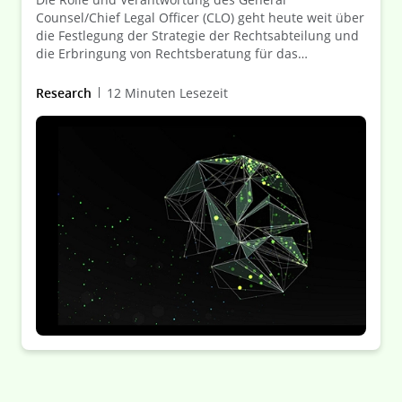
Counsel/Chief Legal Officer (CLO) geht heute weit über
die Festlegung der Strategie der Rechtsabteilung und
die Erbringung von Rechtsberatung für das
Unternehmen hinaus. Erfahren Sie, wie CLOs heute
mit ihren Kolleginnen und Kollegen aus der
Research
12 Minuten Lesezeit
Geschäftsleitung zusammenarbeiten, um immer
komplexer werdende Herausforderungen zu meistern.