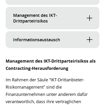
Regelmäßige Tests gewährleisten die
Management des IKT-
Widerstandsfähigkeit digitaler Systeme und
Drittparteirisikos
fördern sowohl grundlegende als auch
fortgeschrittene Tests, um die Bereitschaft für
DORA weitet seinen Geltungsbereich auf
Betriebsunterbrechungen zu bewerten.
Informationsaustausch
Drittdienstleister aus und veranlasst
Finanzunternehmen, ihre vertraglichen
Zusammenarbeit und Informationsaustausch
Beziehungen zu IKT-Dienstleistern zu
erhöhen die allgemeine Resilienz.
Management des IKT-Drittparteirisikos als
überprüfen und gegebenenfalls anzupassen.
Contracting-Herausforderung
Im Rahmen der Säule “IKT-Drittanbieter-
Risikomanagement” sind die
Finanzunternehmen unter anderem dafür
verantwortlich, dass ihre vertraglichen