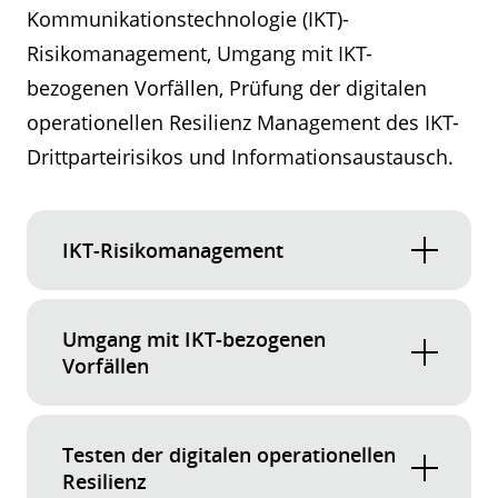
Kommunikationstechnologie (IKT)-
Risikomanagement, Umgang mit IKT-
bezogenen Vorfällen, Prüfung der digitalen
operationellen Resilienz Management des IKT-
Drittparteirisikos und Informationsaustausch.
IKT-Risikomanagement
Die Finanzunternehmen müssen die Risiken im
Umgang mit IKT-bezogenen
Zusammenhang mit ihren Informations- und
Vorfällen
IKT-Systemen bewerten und steuern.
Die Finanzinstitute müssen die zuständigen
Testen der digitalen operationellen
Behörden unverzüglich unterrichten, wenn
Resilienz
erhebliche Störungen auftreten.