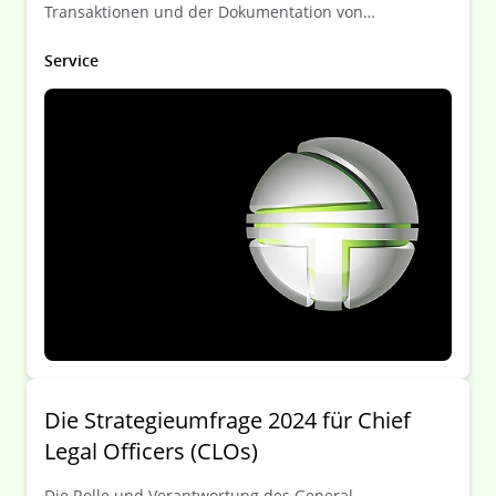
Transaktionen und der Dokumentation von
Finanzgeschäften. Wir beraten Institute,
Investmentmanager und Versicherungen ebenso wie
Service
deren Kunden.
Die Strategieumfrage 2024 für Chief
Legal Officers (CLOs)
Die Rolle und Verantwortung des General