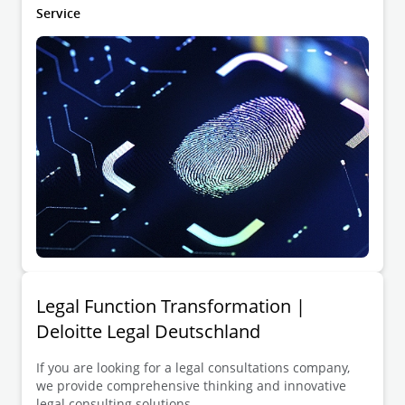
Datenschutzbestimmungen zu unterstützen und
Service
rechtliche Risiken im Umgang mit Daten zu
minimieren.
Legal Function Transformation |
Deloitte Legal Deutschland
If you are looking for a legal consultations company,
we provide comprehensive thinking and innovative
legal consulting solutions.