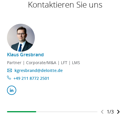
Kontaktieren Sie uns
Klaus Gresbrand
D
Partner | Corporate/M&A | LFT | LMS
kgresbrand@deloitte.de
+49 211 8772 2501
1
/
3