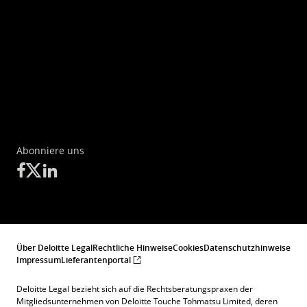
Abonniere uns
Über Deloitte Legal
Rechtliche Hinweise
Cookies
Datenschutzhinweise
Impressum
Lieferantenportal
Deloitte Legal bezieht sich auf die Rechtsberatungspraxen der
Mitgliedsunternehmen von Deloitte Touche Tohmatsu Limited, deren