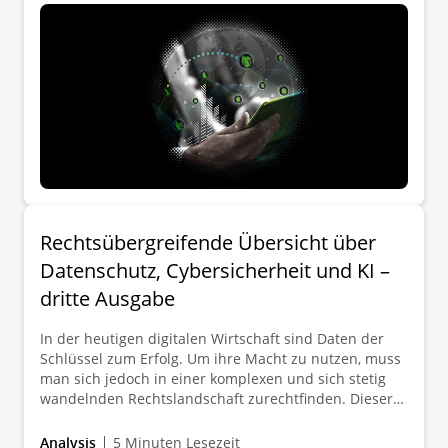
Rechtsübergreifende Übersicht über
Datenschutz, Cybersicherheit und KI –
dritte Ausgabe
In der heutigen digitalen Wirtschaft sind Daten der
Schlüssel zum Erfolg. Um ihre Macht zu nutzen, muss
man sich jedoch in einer komplexen und sich stetig
wandelnden Rechtslandschaft zurechtfinden. Dieser
Leitfaden bietet einen umfassenden Überblick über
die jüngsten Entwicklungen und künftigen Trends in
Analysis
5 Minuten Lesezeit