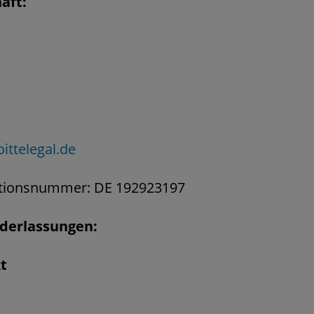
aft:
ittelegal.de
ationsnummer: DE 192923197
derlassungen:
kt