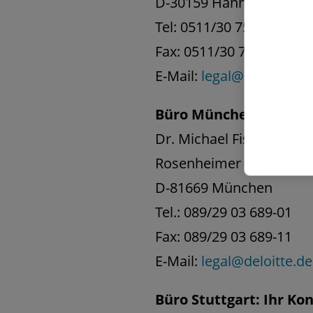
D-30159 Hannover
Tel: 0511/30 75 59-3
Fax: 0511/30 75 59-50
E-Mail:
legal@deloitte.de
Büro München: Ihr Ko
Dr. Michael Fischer
Rosenheimer Platz 6
D-81669 München
Tel.: 089/29 03 689-01
Fax: 089/29 03 689-11
E-Mail:
legal@deloitte.de
Büro Stuttgart: Ihr Ko