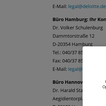
E-Mail:
legal@deloitte.de
Büro Hamburg: Ihr Ko
Dr. Volker Schulenburg
Dammtorstraße 12
D-20354 Hamburg
Tel.: 040/37 85 38-0
Fax: 040/37 85 38-11
E-Mail:
legal@deloitte.de
Büro Hannover: Ihr Ko
O
Dr. Harald Stang
Aegidientorplatz 2a