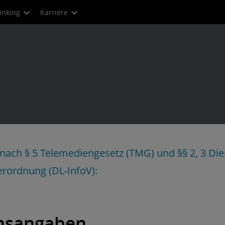
inking
Karriere
ch § 5 Telemediengesetz (TMG) und §§ 2, 3 Dien
erordnung (DL-InfoV):
nsangaben