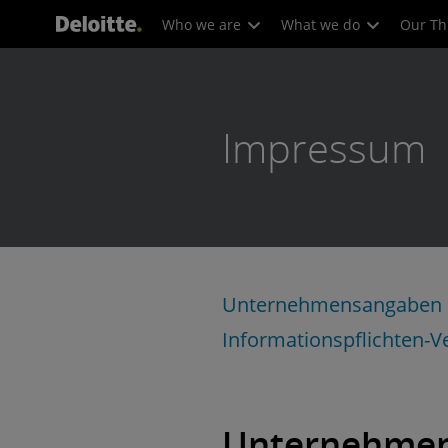
Who we are
What we do
Our Th
Impressum
Unternehmensangaben na
Informationspflichten-V
Unternehme