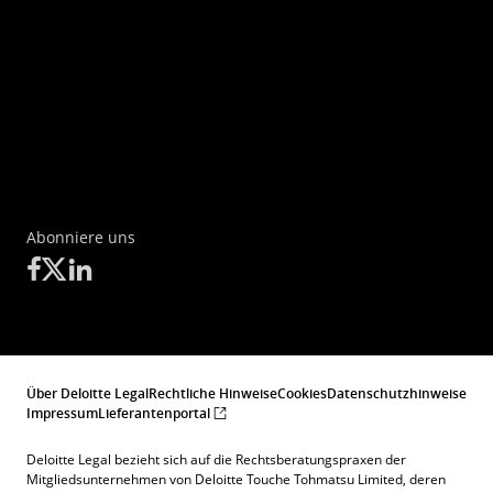
Abonniere uns
Über Deloitte Legal
Rechtliche Hinweise
Cookies
Datenschutzhinweise
Impressum
Lieferantenportal
Deloitte Legal bezieht sich auf die Rechtsberatungspraxen der
Mitgliedsunternehmen von Deloitte Touche Tohmatsu Limited, deren