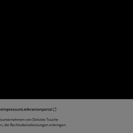
se
Impressum
Lieferantenportal
edsunternehmen von Deloitte Touche
 die Rechtsdienstleistungen erbringen.