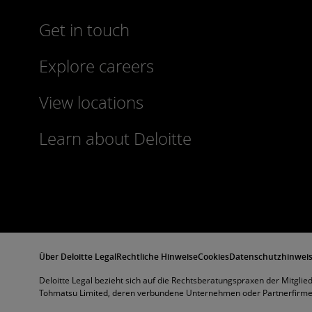
Get in touch
Explore careers
View locations
Learn about Deloitte
Über Deloitte Legal
Rechtliche Hinweise
Cookies
Datenschutzhinwei
Deloitte Legal bezieht sich auf die Rechtsberatungspraxen der Mitgli
Tohmatsu Limited, deren verbundene Unternehmen oder Partnerfirmen,