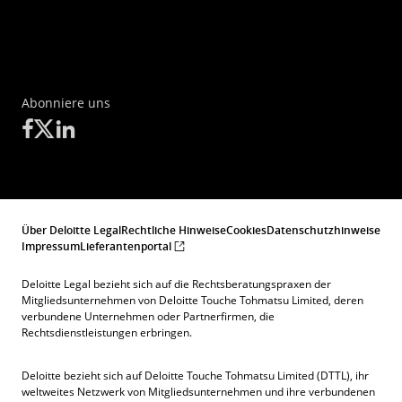
Abonniere uns
Über Deloitte Legal
Rechtliche Hinweise
Cookies
Datenschutzhinweise
Impressum
Lieferantenportal
Deloitte Legal bezieht sich auf die Rechtsberatungspraxen der
Mitgliedsunternehmen von Deloitte Touche Tohmatsu Limited, deren
verbundene Unternehmen oder Partnerfirmen, die
Rechtsdienstleistungen erbringen.
Deloitte bezieht sich auf Deloitte Touche Tohmatsu Limited (DTTL), ihr
weltweites Netzwerk von Mitgliedsunternehmen und ihre verbundenen