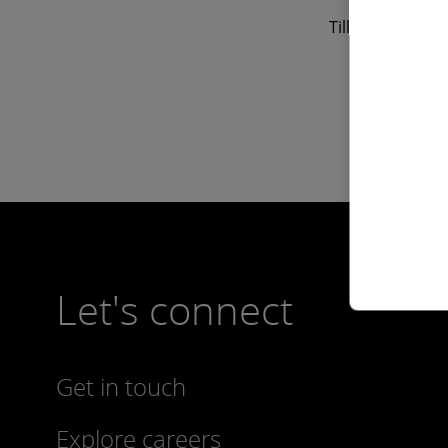
Till Vornam spr
Let's connect
Get in touch
Explore careers