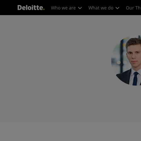
Who we are
What we do
Our Th