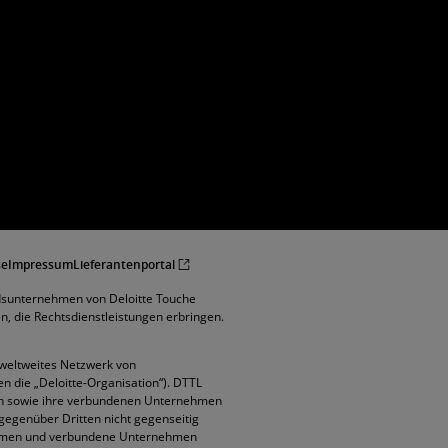
se
Impressum
Lieferantenportal
edsunternehmen von Deloitte Touche
 die Rechtsdienstleistungen erbringen.
r weltweites Netzwerk von
die „Deloitte-Organisation“). DTTL
men sowie ihre verbundenen Unternehmen
gegenüber Dritten nicht gegenseitig
nehmen und verbundene Unternehmen