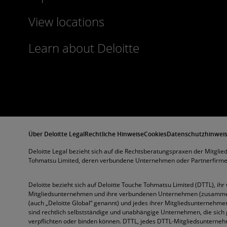
View locations
Learn about Deloitte
Über Deloitte Legal
Rechtliche Hinweise
Cookies
Datenschutzhinwei
Deloitte Legal bezieht sich auf die Rechtsberatungspraxen der Mitgli
Tohmatsu Limited, deren verbundene Unternehmen oder Partnerfirmen,
Deloitte bezieht sich auf Deloitte Touche Tohmatsu Limited (DTTL), ih
Mitgliedsunternehmen und ihre verbundenen Unternehmen (zusammen 
(auch „Deloitte Global“ genannt) und jedes ihrer Mitgliedsunterneh
sind rechtlich selbstständige und unabhängige Unternehmen, die sich 
verpflichten oder binden können. DTTL, jedes DTTL-Mitgliedsunter