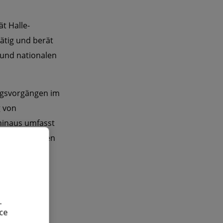
t Halle-
tätig und berät
 und nationalen
ngsvorgängen im
g von
hinaus umfasst
gkeiten vor den
- und
.
ce