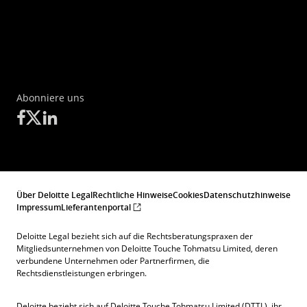
Abonniere uns
Über Deloitte Legal
Rechtliche Hinweise
Cookies
Datenschutzhinweise
Impressum
Lieferantenportal
Deloitte Legal bezieht sich auf die Rechtsberatungspraxen der
Mitgliedsunternehmen von Deloitte Touche Tohmatsu Limited, deren
verbundene Unternehmen oder Partnerfirmen, die
Rechtsdienstleistungen erbringen.
Deloitte bezieht sich auf Deloitte Touche Tohmatsu Limited (DTTL), ihr