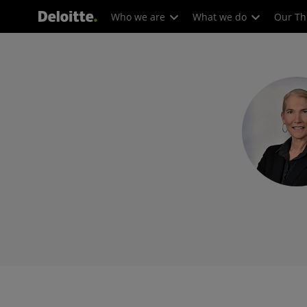
Who we are
What we do
Our Th