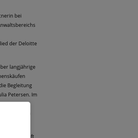
tnerin bei
 Anwaltsbereichs
lied der Deloitte
über langjährige
hmenskäufen
die Begleitung
ia Petersen. Im
schmelzungen
s Partnerschaft