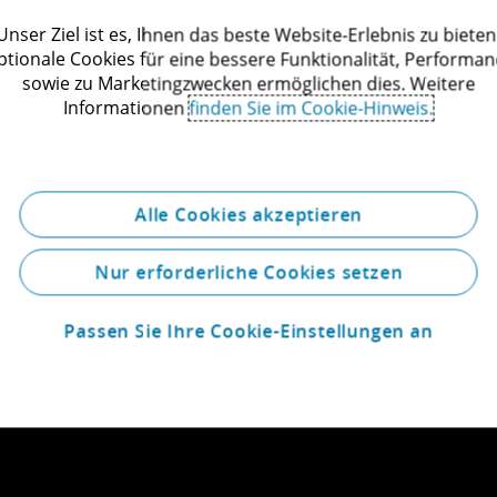
ten mbB tätig und zuvor langjährige Partnerin bei der Lut
Unser Ziel ist es, Ihnen das beste Website-Erlebnis zu bieten
ptionale Cookies für eine bessere Funktionalität, Performan
esellschaft mbH.
sowie zu Marketingzwecken ermöglichen dies. Weitere
Informationen
finden Sie im Cookie-Hinweis.
Petersen wird als besonders empfohlene Anwältin für Gesells
eimonitor.de 2015/2016 genannt.
sen spricht Deutsch, Englisch und Französisch.
Alle Cookies akzeptieren
Nur erforderliche Cookies setzen
Passen Sie Ihre Cookie-Einstellungen an