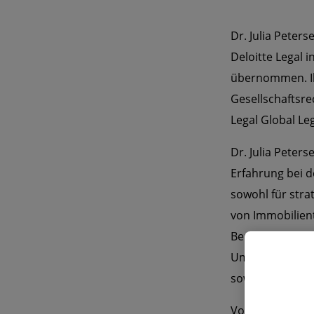
Dr. Julia Peters
Deloitte Legal i
übernommen. Ih
Gesellschaftsre
Legal Global Le
Dr. Julia Peter
Erfahrung bei 
sowohl für stra
von Immobilien
Bereich Gesells
Umstrukturieru
sowie bei Gesell
Vor dem Wechsel