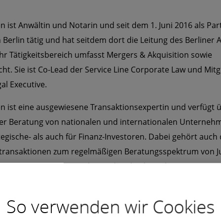
en ist Anwältin und Notarin und seit dem 1. Juni 2016 als Par
n Berlin tätig und hat seitdem dort die Leitung des Berliner
r Tätigkeitsbereich umfasst Mergers & Akquisition sowie
cht. Sie ist Co-Lead der Service Line Corporate Law und Mitg
gal Executive.
sen ist eine ausgewiesene Transaktionsexpertin und verfügt 
der Beratung von nationalen und internationalen Unterne
tegische- als auch für Finanz-Investoren. Dabei gehört auch 
transaktionen zum regelmäßigen Beratungsspektrum von Jul
chaftsrecht berät sie insbesondere bei komplexen
ngsmaßnahmen einschließlich grenzüberschreitender Ver
schafterstreitigkeiten.
So verwenden wir Cookies
 zu Deloitte Legal war Dr. Julia Petersen bei lindenpartner