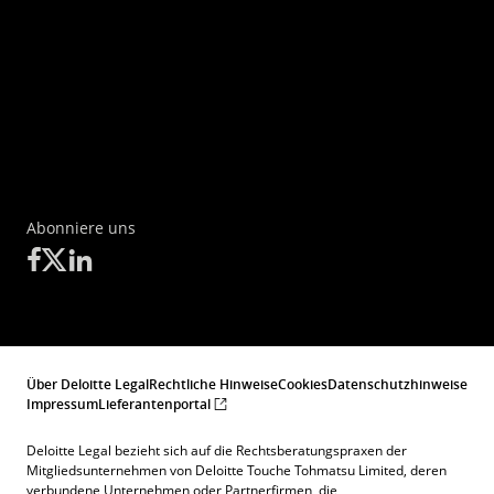
Abonniere uns
Über Deloitte Legal
Rechtliche Hinweise
Cookies
Datenschutzhinweise
Impressum
Lieferantenportal
Deloitte Legal bezieht sich auf die Rechtsberatungspraxen der
Mitgliedsunternehmen von Deloitte Touche Tohmatsu Limited, deren
verbundene Unternehmen oder Partnerfirmen, die