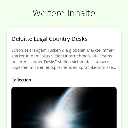
Weitere Inhalte
Summer Special 2022 – Episode 8: Czech
Desk
Summer Special 2022 – Episode 7: French
Deloitte Legal Country Desks
Desk
Schon seit langem rücken die globalen Märkte immer
stärker in den Fokus vieler Unternehmen. Die Teams
Summer Special 2021 – Episode 6: Czech
unserer "Länder Desks" stellen sicher, dass unsere
Desk
Experten mit den entsprechenden Sprachkenntnissen
und Know-how in 75+ Ländern weltweit den
bestmöglichen Erfolg für unsere Mandanten erzielen.
Summer Special 2021 – Episode 5: Spanish
Collection
Desk
Summer Special 2021 – Episode 4: Japan
Desk
Summer Special 2021 – Episode 3: China