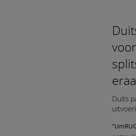
Duit
voor
spli
eraa
Duits p
uitvoer
"UmRUG"