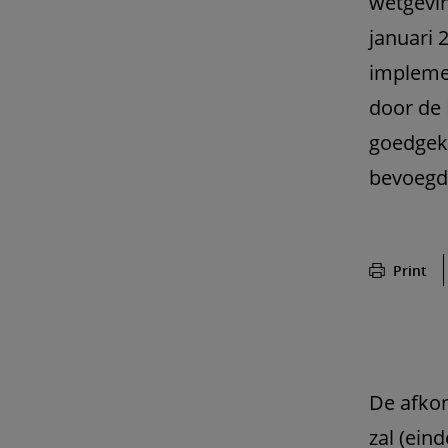
wetgevin
januari 
implemen
door de
goedgek
bevoegde
Print
De afkon
zal (ein