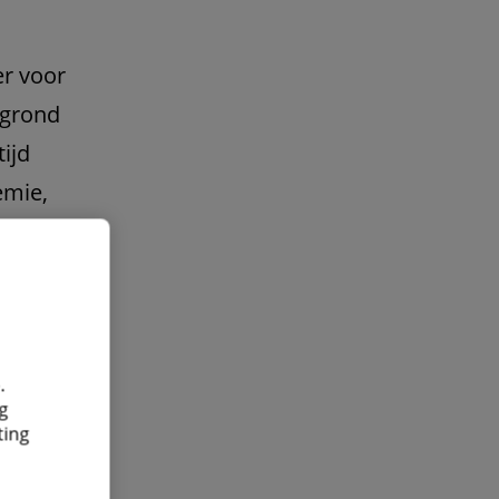
er voor
rgrond
ijd
emie,
ekraïne,
sieve
dere
un
.
g
ting
or