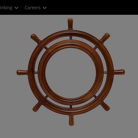
inking
Careers