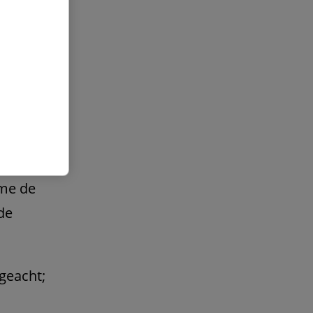
 het
en
ies
regeld
e
e).
ame de
de
geacht;