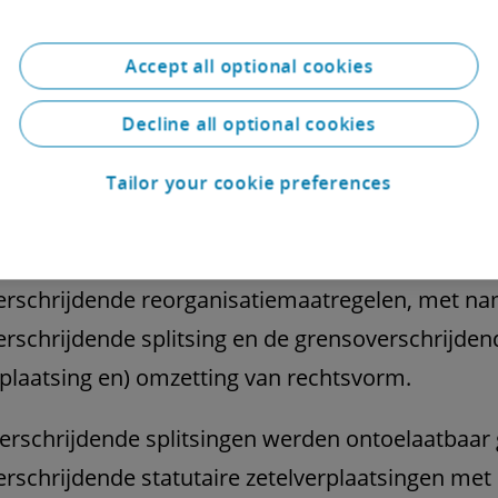
rschrijdende herstructureringen of relocaties in
n het vennootschaps- en reorganisatierecht war
Accept all optional cookies
 In wezen waren alleen grensoverschrijdende fus
Decline all optional cookies
EU-ondernemingen betrokken waren wettelijk ge
orm van de grensoverschrijdende fusie volgens d
Tailor your cookie preferences
en van de Duitse Transformatiewet en de SE-fusi
gen was er geen wettelijke regeling voor andere
erschrijdende reorganisatiemaatregelen, met n
rschrijdende splitsing en de grensoverschrijden
rplaatsing en) omzetting van rechtsvorm.
rschrijdende splitsingen werden ontoelaatbaar 
rschrijdende statutaire zetelverplaatsingen met