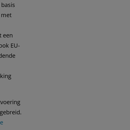
 basis
d met
t een
 ook EU-
jdende
kking
tvoering
gebreid.
he