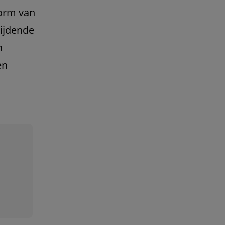
vorm van
rijdende
n
en