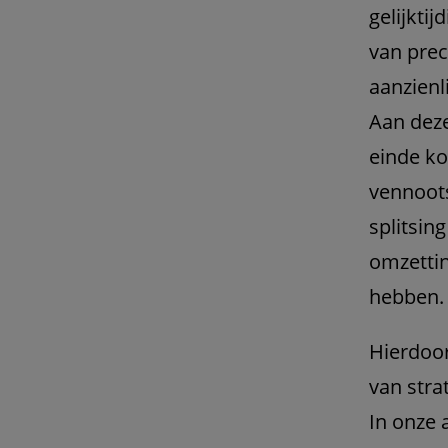
gelijkti
van prec
aanzienl
Aan deze
einde ko
vennoot
splitsin
omzettin
hebben.
Hierdoor
van stra
In onze 