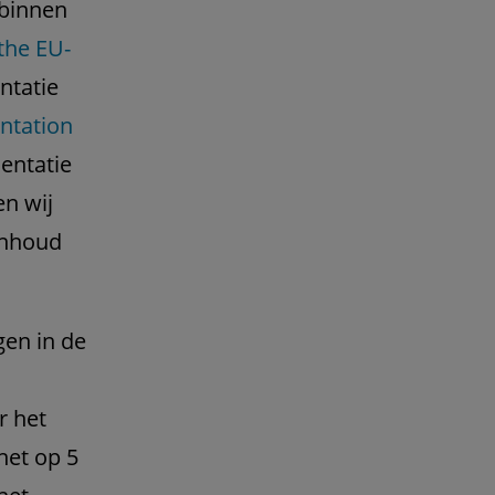
 binnen
 the EU-
ntatie
ntation
entatie
en wij
 inhoud
gen in de
r het
net op 5