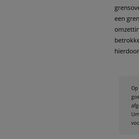
grensove
een gren
omzettin
betrokke
hierdoor
Op 
goe
afg
UmR
voo