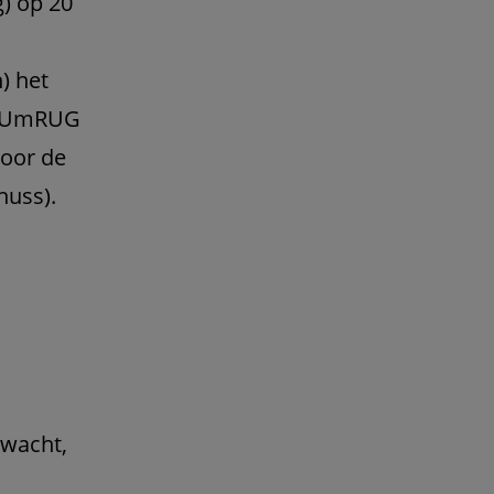
) op 20
) het
de UmRUG
oor de
huss).
rwacht,