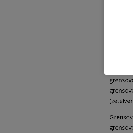
grensove
kader va
beperkt:
waarbij 
(in de v
bepaling
Daarente
grensov
grensove
(zetelve
Grensove
grensove