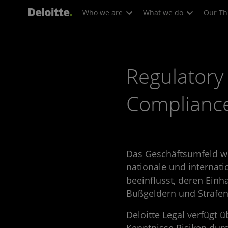
Who we are
What we do
Our Th
Regulatory
Complianc
Das Geschäftsumfeld 
nationale und internat
beeinflusst, deren Ein
Bußgeldern und Strafen 
Deloitte Legal verfügt ü