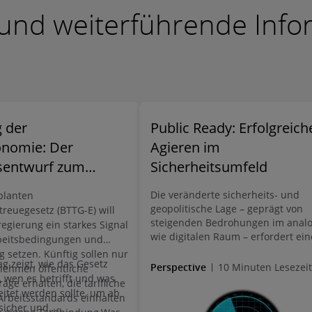
 und weiterführende Inf
 der
Public Ready: Erfolgreich
onomie: Der
Agieren im
sentwurf zum
Sicherheitsumfeld
riftreuegesetz
Die veränderte sicherheits- und
planten
geopolitische Lage – geprägt von
treuegesetz (BTTG-E) will
steigenden Bedrohungen im anal
egierung ein starkes Signal
wie digitalen Raum – erfordert ein
rbeitsbedingungen und
verstärkte Kooperation zwischen S
g setzen. Künftig sollen nur
ag zeigt, wie das Gesetz
und Wirtschaft. Relevant sind dab
Perspective
10 Minuten Lesezeit
nehmen öffentliche
, wen es betrifft und was
insbesondere die Bereiche Sicherh
ge erhalten, die tarifliche
und Verteidigung, Wirtschafts- un
eitet werden sollte, um ab
rbeitsstandards einhalten
Unternehmensschutz sowie der
sicher und