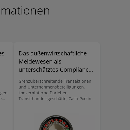
ormationen
es
Das außenwirtschaftliche
Meldewesen als
unterschätztes Compliance-
Risiko
Grenzüberschreitende Transaktionen
und Unternehmensbeteiligungen,
ogen
konzerninterne Darlehen,
e
Transithandelsgeschäfte, Cash-Pooling-
taat
Systeme oder sonstige Forderungen
ei
und Verbindlichkeiten gegenüber
eit
ausländischen Geschäftspartnern,
d
sowie grenzüberschreitende
Unternehmensbeteiligungen gehören