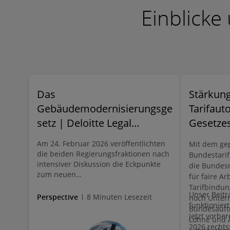
Einblicke
Das
Stärkung
Gebäudemodernisierungsge
Tarifaut
setz | Deloitte Legal
Gesetze
Deutschland
Bundesta
Am 24. Februar 2026 veröffentlichten
Mit dem ge
die beiden Regierungsfraktionen nach
Bundestarif
intensiver Diskussion die Eckpunkte
die Bundesr
zum neuen
für faire A
Gebäudemodernisierungsgesetz
Tarifbindun
Unser Beitr
(GMG). Dieses soll das politisch heftig
Perspective
8 Minuten Lesezeit
noch Unter
diskutierte sog. „Heizungsgesetz“
funktioniert
Bundesaufträ
ablösen. Die für den Gebäudebestand
jetzt vorber
Löhne und A
wesentlichen Eckpunkte stellen wir in
2026 rechts