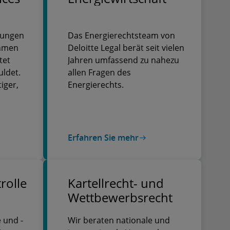
hungen
Das Energierechtsteam von
ehmen
Deloitte Legal berät seit vielen
tet
Jahren umfassend zu nahezu
uldet.
allen Fragen des
iger,
Energierechts.
on
Erfahren Sie mehr
en
rolle
Kartellrecht- und
n auch
Wettbewerbsrecht
falls
 und -
Wir beraten nationale und