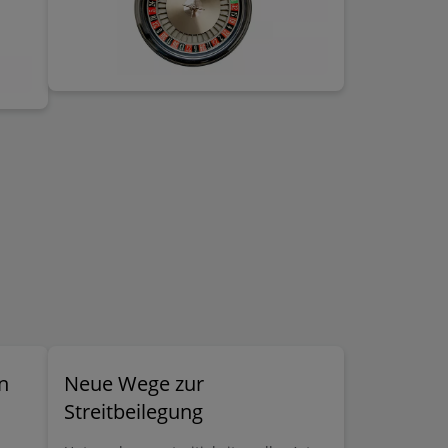
scher
heute zum Alltag eines international
agierenden Unternehmens. Während
Sanktionen und
exportkontrollrechtliche Vorgaben
häufig im Fokus der Unternehmens-
Compliance stehen, werden die
Meldevorschriften im Kapital- und
Zahlungsverkehr nach der
Außenwirtschaftsverordnung (AWV)
und dem Außenwirtschaftsgesetz
(AWG) in der Praxis oft vernachlässigt.
n
Neue Wege zur
Streitbeilegung