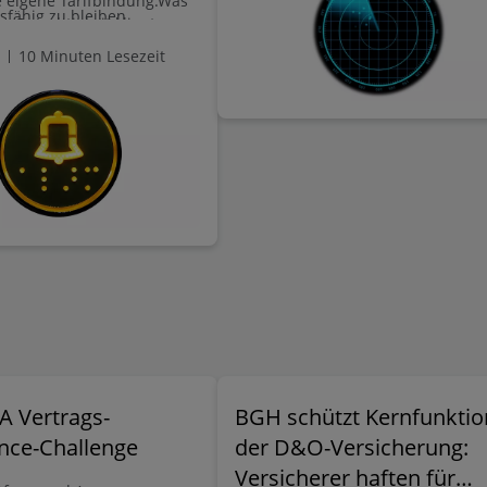
 eigene Tarifbindung.Was
Betrieb und die Nutzung von kriti
fähig zu bleiben.
r Gerechtigkeit klingt,
Infrastruktur.
 der Praxis erhebliche
10 Minuten Lesezeit
gen für Unternehmen und
r: neue Prüfpflichten,
iken,
ionsanforderungen – und
genden Compliance-
A Vertrags-
BGH schützt Kernfunktio
nce-Challenge
der D&O-Versicherung:
Versicherer haften für