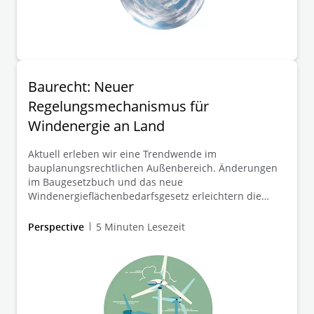
Baurecht: Neuer
Regelungsmechanismus für
Windenergie an Land
Aktuell erleben wir eine Trendwende im
bauplanungsrechtlichen Außenbereich. Änderungen
im Baugesetzbuch und das neue
Windenergieflächenbedarfsgesetz erleichtern die
Genehmigung von Windkraftanlagen immens. In
unserem Beitrag geben wir einen Überblick über die
Perspective
5 Minuten Lesezeit
relevanten Gesetzesänderungen und ihre
Auswirkungen.