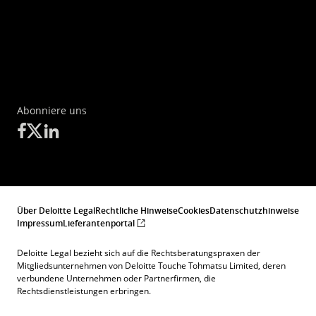
Abonniere uns
Über Deloitte Legal
Rechtliche Hinweise
Cookies
Datenschutzhinweise
Impressum
Lieferantenportal
Deloitte Legal bezieht sich auf die Rechtsberatungspraxen der
Mitgliedsunternehmen von Deloitte Touche Tohmatsu Limited, deren
verbundene Unternehmen oder Partnerfirmen, die
Rechtsdienstleistungen erbringen.