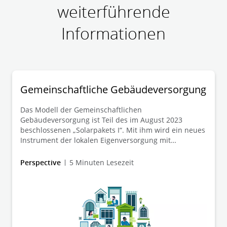
weiterführende
praktische Einblicke in
Immobilientransaktionen in den jeweiligen
Informationen
Ländern bieten.
Gemeinschaftliche Gebäudeversorgung
Das Modell der Gemeinschaftlichen
Mehr Informationen
Gebäudeversorgung ist Teil des im August 2023
beschlossenen „Solarpakets I“. Mit ihm wird ein neues
Instrument der lokalen Eigenversorgung mit
Solarstrom aus einer gebäudeeigenen Anlage
eingeführt. Wir zeigen Vorteile des neuen Instruments
Perspective
5 Minuten Lesezeit
auf.