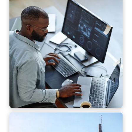
Umfassende Abdeckung
Lernen Sie die rechtlichen Feinheiten von
Immobilientransaktionen in 47 Ländern
kennen, einschließlich der Vorschriften für
verschiedene Anlageklassen wie Wohn-,
Gewerbe- und Industrieimmobilien.
Mehr Informationen
Expertise
Profitieren Sie vom Fachwissen erfahrener