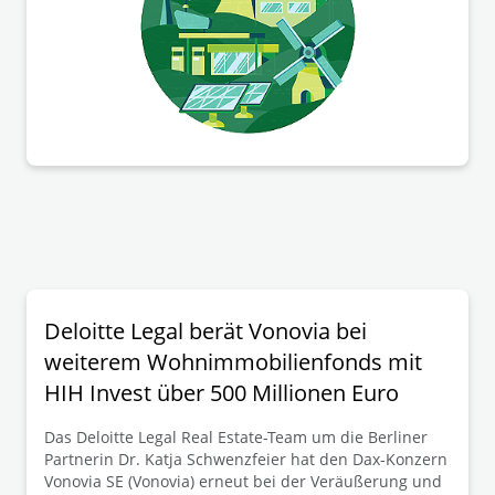
außereuropäischen Standorten ausgeglichen und
gleichzeitig Investitionen in die Dekarbonisierung der
Industrie gefördert werden. Für Unternehmen
bedeutet dies einerseits eine erhebliche
wirtschaftliche Chance, andererseits aber auch die
Notwendigkeit, komplexe rechtliche und
administrative Vorgaben einzuhalten, wenn die
Beihilfe in Anspruch genommen werden soll.
Deloitte Legal berät Vonovia bei
weiterem Wohnimmobilienfonds mit
HIH Invest über 500 Millionen Euro
Das Deloitte Legal Real Estate-Team um die Berliner
Partnerin Dr. Katja Schwenzfeier hat den Dax-Konzern
Vonovia SE (Vonovia) erneut bei der Veräußerung und