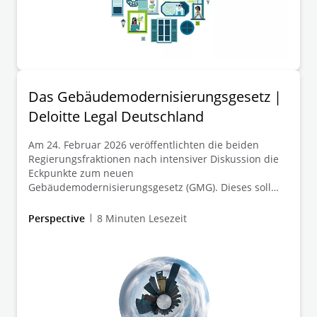
Das Gebäudemodernisierungsgesetz |
Deloitte Legal Deutschland
Am 24. Februar 2026 veröffentlichten die beiden
Regierungsfraktionen nach intensiver Diskussion die
Eckpunkte zum neuen
Gebäudemodernisierungsgesetz (GMG). Dieses soll
das politisch heftig diskutierte sog. „Heizungsgesetz“
ablösen. Die für den Gebäudebestand wesentlichen
Perspective
8 Minuten Lesezeit
Eckpunkte stellen wir in diesem Beitrag kurz und
übersichtlich dar. Die Gesetzesnovelle wird
voraussichtlich auch Änderungen mit Blick auf die
Wärmeplanung bringen. Diese sind nicht Gegenstand
unseres Beitrags.