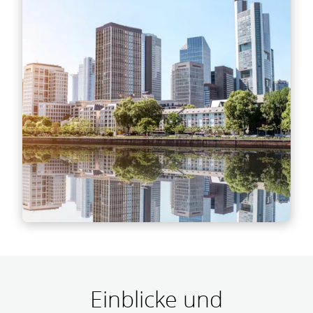
Rechtsexpertinnen und -experten von
Deloitte, die einen tiefen Einblick in die
lokalen rechtlichen Rahmenbedingungen und
das Geschäftsumfeld bieten und so ein
umfassendes Verständnis des rechtlichen
Umfelds gewährleisten
Mehr Informationen
Kommentare zum lokalen Markt
Gewinnen Sie wertvolle Einblicke in die lokale
Marktdynamik von Branchenführern oder
Einblicke und
Immobilienorganisationen, die Kontext und