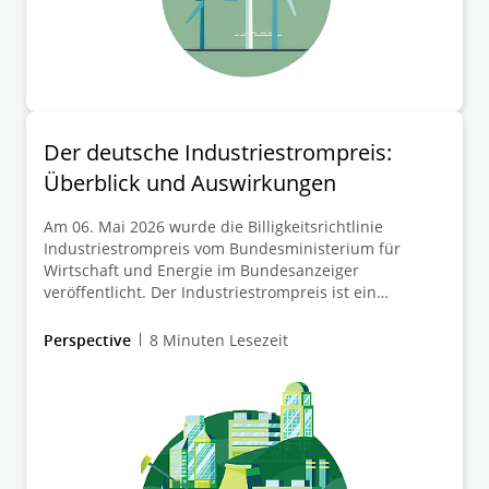
Der deutsche Industriestrompreis:
Überblick und Auswirkungen
Am 06. Mai 2026 wurde die Billigkeitsrichtlinie
Industriestrompreis vom Bundesministerium für
Wirtschaft und Energie im Bundesanzeiger
veröffentlicht. Der Industriestrompreis ist ein
zentrales Instrument der deutschen Energie- und
Industriepolitik zur Entlastung stromintensiver
Perspective
8 Minuten Lesezeit
Unternehmen und soll zunächst für die Jahre 2026 bis
2028 gelten. Hintergrund ist, dass Unternehmen in
der Europäischen Union weiterhin mit höheren Kosten
konfrontiert sind als Wettbewerber in Ländern und
Gebieten mit weniger ehrgeizigen
Klimaschutzmaßnahmen. Durch die staatliche Beihilfe
sollen Wettbewerbsnachteile gegenüber diesen