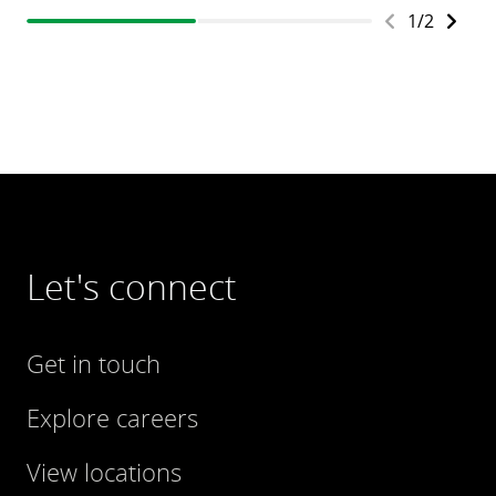
1
/
2
Let's connect
Get in touch
Explore careers
View locations