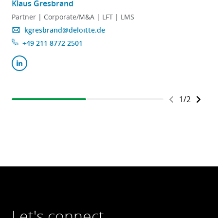
Klaus Gresbrand
A
Partner | Corporate/M&A | LFT | LMS
kgresbrand@deloitte.de
+49 211 8772 2501
1
/
2
Let's connect