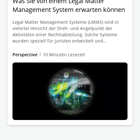
Was Sie von einem Legal Matter
Management System erwarten können
Legal Matter Management Systeme (LMMS) sind in
vielerlei Hinsicht der Dreh- und Angelpunkt der
Aktivitäten einer Rechtsabteilung. Solche Systeme
wurden speziell für Juristen entwickelt und
rationalisieren und organisieren praktisch alle
Facetten der täglichen Arbeit eines Syndikusanwalts
Perspective
10 Minuten Lesezeit
durch eine Vielzahl von Funktionen. In diesem Beitrag
wird untersucht, welche Funktionen von einem
modernen LMMS erwartet werden können, und es
werden weitere Aspekte benannt, die bei der Auswahl
eines neuen LMMS beachtet werden sollten.