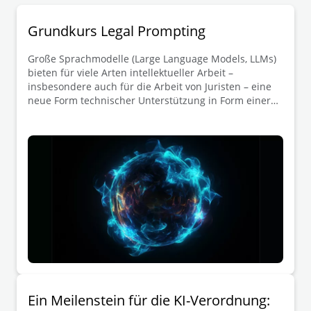
Grundkurs Legal Prompting
Große Sprachmodelle (Large Language Models, LLMs)
bieten für viele Arten intellektueller Arbeit –
insbesondere auch für die Arbeit von Juristen – eine
neue Form technischer Unterstützung in Form einer
künstlichen Intelligenz, die auf Befehl Text in
menschlicher Sprache generieren kann. Durch
geschickten Einsatz der richtigen Befehle, oder
Prompts, können Juristen bei zahlreichen Aufgaben im
Kontext juristischer Arbeit Zeit sparen – so das
Versprechen dieser neuen Technologie. In diesem
Artikel gehen wir der Frage nach, was gutes „Legal
Prompting“ ausmacht.
Ein Meilenstein für die KI-Verordnung: