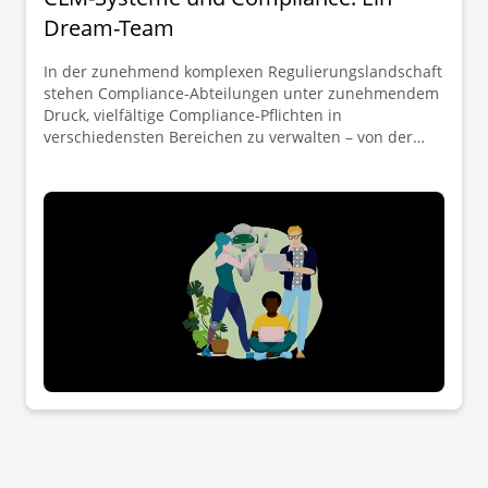
Dream-Team
In der zunehmend komplexen Regulierungslandschaft
stehen Compliance-Abteilungen unter zunehmendem
Druck, vielfältige Compliance-Pflichten in
verschiedensten Bereichen zu verwalten – von der
DSGVO und dem Datenschutz bis hin zu Anti-
Korruptionsvorschriften, Sanktionen und
branchenspezifischen Anforderungen. Contract
Lifecycle Management (CLM)-Systeme bieten eine oft
übersehene, aber leistungsstarke Lösung für diese
Herausforderungen. Das setzt jedoch voraus, dass sie
korrekt und unter Einbeziehung der Compliance-
Abteilung konzipiert sind.