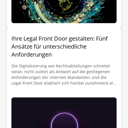
Ihre Legal Front Door gestalten: Fünf
Ansätze für unterschiedliche
Anforderungen
Die Digitalisierung von Rechtsabteilungen schreitet
voran, nicht zuletzt als Antwort auf die gestiegenen
Anforderungen der internen Mandanten, und die
Legal Front Door etabliert sich hierbei zunehmend als
strategisch wichtiges Element. Sie dient als zentraler
Einstiegspunkt für Anfragen an die Rechtsabteilung
und unterstützt Teams dabei, die Aufnahme von
Anfragen, deren Zuordnung an den richtigen
Bearbeiter und die nachgelagerten Workflows effizient
zu steuern. Die Gestaltung einer Legal Front Door ist
jedoch keine Einheitslösung. Was für ein