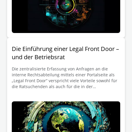
jetzt auch das „Legal-Ticket“?
Die Einführung einer Legal Front Door –
und der Betriebsrat
Die zentralisierte Erfassung von Anfragen an die
interne Rechtsabteilung mittels einer Portalseite als
„Legal Front Door“ verspricht viele Vorteile sowohl für
die Ratsuchenden als auch für die in der
Rechtsabteilung beschäftigten Juristen/Juristinnen,
wie in unserer Artikelreihe „Die Legal Front Door: Eine
Einführung zum digitalen Legal Matter-Intake“ bereits
ausgeführt. Aus arbeitsrechtlicher Sicht ist dabei zu
beachten, dass die Einführung einer Legal Front Door
fast immer mitbestimmungspflichtig ist. Darüber
hinaus hat der Betriebsrat weitere Beteiligungsrechte.