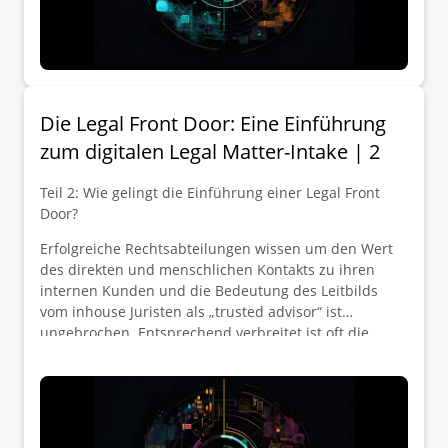
Die Legal Front Door: Eine Einführung
zum digitalen Legal Matter-Intake | 2
Teil 2: Wie gelingt die Einführung einer Legal Front
Door?
Erfolgreiche Rechtsabteilungen wissen um den Wert
des direkten und menschlichen Kontakts zu ihren
internen Kunden und die Bedeutung des Leitbilds
vom inhouse Juristen als „trusted advisor“ ist
ungebrochen. Entsprechend verbreitet ist oft die
Zurückhaltung, Anfragen an die Rechtsabteilung über
Portalseiten und Ticketsysteme zu kanalisieren. In
Unternehmensbereichen wie IT oder HR werden
Ticketsysteme schon lange zur Steigerung von
Prozesseffizienz und -transparenz eingesetzt – kommt