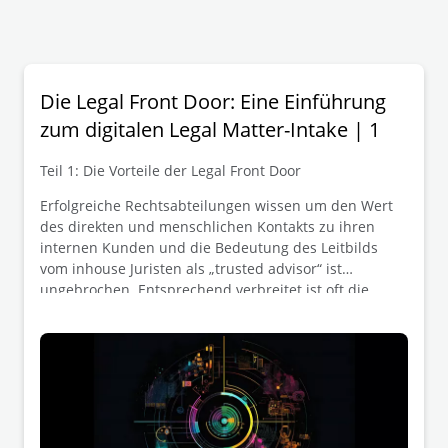
Die Legal Front Door: Eine Einführung
zum digitalen Legal Matter-Intake | 1
Teil 1: Die Vorteile der Legal Front Door
Erfolgreiche Rechtsabteilungen wissen um den Wert
des direkten und menschlichen Kontakts zu ihren
internen Kunden und die Bedeutung des Leitbilds
vom inhouse Juristen als „trusted advisor“ ist
ungebrochen. Entsprechend verbreitet ist oft die
Zurückhaltung, Anfragen an die Rechtsabteilung über
Portalseiten und Ticketsysteme zu kanalisieren. In
Unternehmensbereichen wie IT oder HR werden
Ticketsysteme schon lange zur Steigerung von
Prozesseffizienz und -transparenz eingesetzt – kommt
jetzt auch das „Legal-Ticket“?