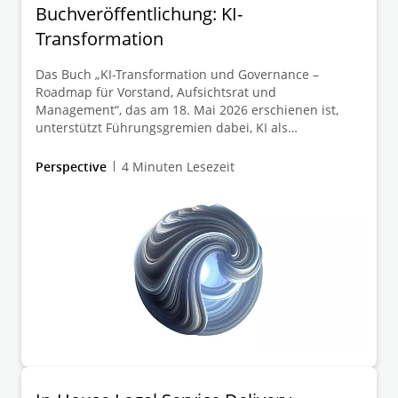
Buchveröffentlichung: KI-
Transformation
Das Buch „KI-Transformation und Governance –
Roadmap für Vorstand, Aufsichtsrat und
Management“, das am 18. Mai 2026 erschienen ist,
unterstützt Führungsgremien dabei, KI als
strategische Kernaufgabe zu verstehen und die
Transformation aktiv zu gestalten.
Perspective
4 Minuten Lesezeit