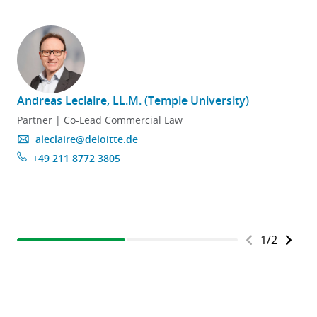
Andreas Leclaire, LL.M. (Temple University)
J
Partner | Co-Lead Commercial Law
aleclaire@deloitte.de
+49 211 8772 3805
1
/
2