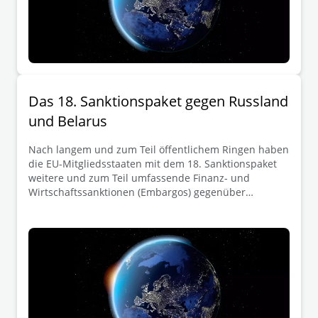
wichtigsten Ergänzungen sowie Änderungen und die
sich daraus ergebenen Auswirkungen für europäische
Unternehmen.
Das 18. Sanktionspaket gegen Russland
und Belarus
Nach langem und zum Teil öffentlichem Ringen haben
die EU-Mitgliedsstaaten mit dem 18. Sanktionspaket
weitere und zum Teil umfassende Finanz- und
Wirtschaftssanktionen (Embargos) gegenüber
Russland und Belarus beschlossen. Das
Sanktionspaket zählt laut EU zu den bislang
schärfsten Maßnahmen seit Beginn des russischen
Angriffskriegs gegen die Ukraine. In Fokus des Pakets
stehen Maßnahmen im Bereich der russischen
Energie und Finanzwirtschaft, der militärischen
Kapazitäten Russlands sowie die zunehmende
Bekämpfung von Sanktionsumgehungen. Die