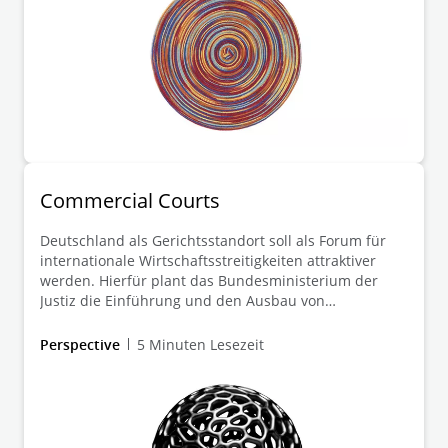
Commercial Courts
Deutschland als Gerichtsstandort soll als Forum für
internationale Wirtschaftsstreitigkeiten attraktiver
werden. Hierfür plant das Bundesministerium der
Justiz die Einführung und den Ausbau von
Commercial Courts und Commercial Chambers an
deutschen Gerichten.
Perspective
5 Minuten Lesezeit