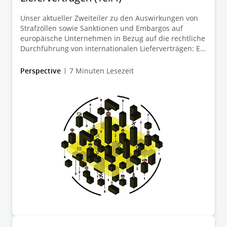
Mehr Informationen
Unser aktueller Zweiteiler zu den Auswirkungen von
Strafzöllen sowie Sanktionen und Embargos auf
europäische Unternehmen in Bezug auf die rechtliche
Durchführung von internationalen Lieferverträgen: Ein
Überblick, was Betroffene bei der
Vertragsdurchführung und Vertragsanpassung
Perspective
7 Minuten Lesezeit
beachten sollten.