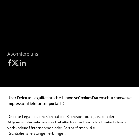
Abonniere uns
Über Deloitte Legal
Rechtliche Hinweise
Cookies
Datenschutzhinweise
Impressum
Lieferantenportal
Deloitte Legal bezieht sich auf die Rechtsberatungspraxen der
Mitgliedsunternehmen von Deloitte Touche Tohmatsu Limited, deren
verbundene Unternehmen oder Partnerfirmen, die
Rechtsdienstleistungen erbringen.