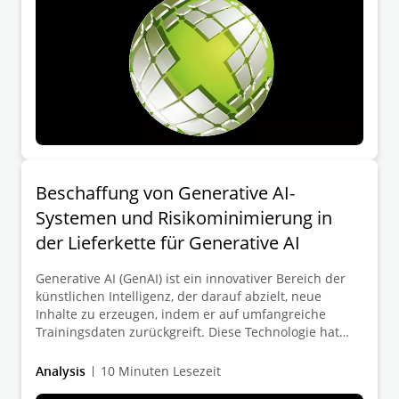
Beschaffung von Generative AI-
Systemen und Risikominimierung in
der Lieferkette für Generative AI
Generative AI (GenAI) ist ein innovativer Bereich der
künstlichen Intelligenz, der darauf abzielt, neue
Inhalte zu erzeugen, indem er auf umfangreiche
Trainingsdaten zurückgreift. Diese Technologie hat
das Potenzial, die Art und Weise, wie Unternehmen
arbeiten, grundlegend zu verändern, indem sie die
Analysis
10 Minuten Lesezeit
Effizienz steigert und neue Möglichkeiten für