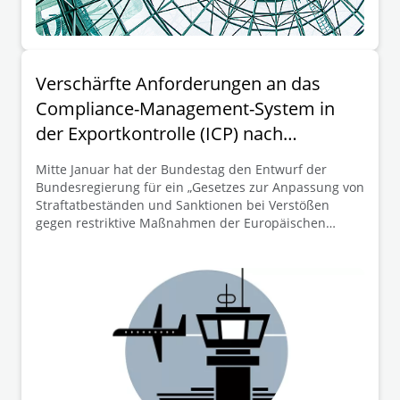
Verschärfte Anforderungen an das
Compliance-Management-System in
der Exportkontrolle (ICP) nach
Umsetzung der Richtlinie (EU)
Mitte Januar hat der Bundestag den Entwurf der
2024/1226
Bundesregierung für ein „Gesetzes zur Anpassung von
Straftatbeständen und Sanktionen bei Verstößen
gegen restriktive Maßnahmen der Europäischen
Union“ (im Folgenden: Gesetzesentwurf)
angenommen. Im Rahmen des Gesetzentwurfs
werden die Vorgaben der Richtlinie (EU) 2024/1226 zur
Definition von Straftatbeständen und Sanktionen bei
Verstoß gegen restriktive Maßnahmen der Union (im
Folgenden: Richtlinie) in deutsches Recht umgesetzt.
Die Verabschiedung des Gesetzes bedeutet für
Unternehmen eine empfindliche Verschärfung der
Konsequenzen bei Verstößen im Zusammenhang mit