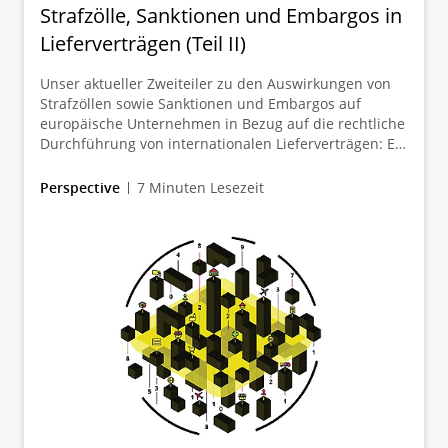
Strafzölle, Sanktionen und Embargos in
Lieferverträgen (Teil II)
Unser aktueller Zweiteiler zu den Auswirkungen von
Strafzöllen sowie Sanktionen und Embargos auf
europäische Unternehmen in Bezug auf die rechtliche
Durchführung von internationalen Lieferverträgen: Ein
Überblick, was Betroffene bei der
Vertragsdurchführung und Vertragsanpassung
Perspective
7 Minuten Lesezeit
beachten sollten. Im II. Teil gehen wir darauf ein, wie
sich Sanktionen und Embargos auf Lieferverträge
auswirken und wie man diesen am besten begegnen
kann.