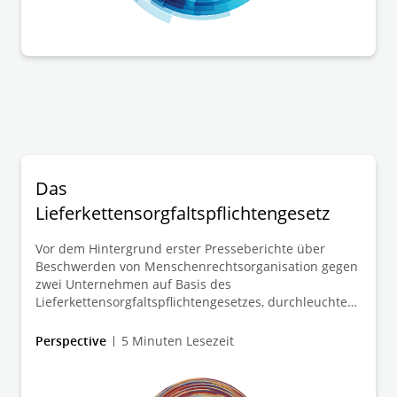
Das
Lieferkettensorgfaltspflichtengesetz
Vor dem Hintergrund erster Presseberichte über
Beschwerden von Menschenrechtsorganisation gegen
zwei Unternehmen auf Basis des
Lieferkettensorgfaltspflichtengesetzes, durchleuchten
wir in Grundzügen die wesentlichen Aspekte des
Risikos von Sanktionen und zivilrechtlichen Klagen.
Perspective
5 Minuten Lesezeit