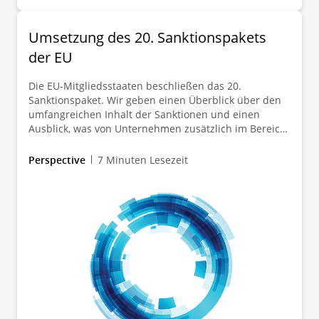
gesamten EU und ergreift weitere Maßnahmen gegen
diejenigen, die für die Entführung ukrainischer Kinder
verantwortlich sind.
Umsetzung des 20. Sanktionspakets
der EU
Die EU-Mitgliedsstaaten beschließen das 20.
Sanktionspaket. Wir geben einen Überblick über den
umfangreichen Inhalt der Sanktionen und einen
Ausblick, was von Unternehmen zusätzlich im Bereich
Außenwirtschaftsrecht zu beachten ist.
Perspective
7 Minuten Lesezeit