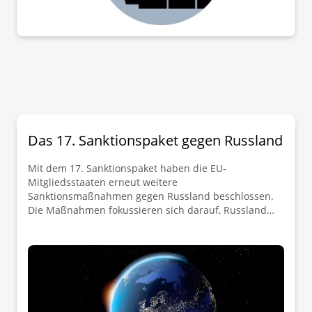
wirtschaftlichen Sanktionen. Um diesem erhöhten
Risiko zu begegnen, sind erhöhte Anforderungen an
das Compliance-Management-System (ICP) im
Unternehmen zu stellen. Nun steht die Verkündung
des Gesetzes und damit auch das Inkrafttreten der
neuen Regelungen kurz bevor.
Das 17. Sanktionspaket gegen Russland
Mit dem 17. Sanktionspaket haben die EU-
Mitgliedsstaaten erneut weitere
Sanktionsmaßnahmen gegen Russland beschlossen.
Die Maßnahmen fokussieren sich darauf, Russland
weiter den Zugang zu militärischen
Schlüsseltechnologie zu verwehren und seine
Einnahmequellen aus dem Verkauf von Energien
inbesonder Öl und Ölprodukte zuverringern. Die
Ergänzungen betreffen die Verordnung (EU) 833/2014
sowie die Verordnung (EU) 269/2014. Im Folgenden
erhalten Sie einen kurzen Überblick über die