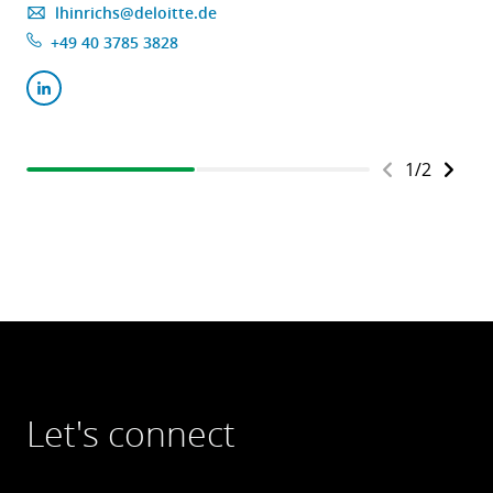
lhinrichs@deloitte.de
+49 40 3785 3828
1
/
2
Let's connect