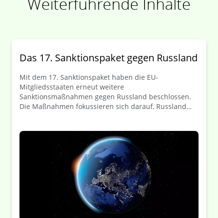
Weiterführende Inhalte
Das 17. Sanktionspaket gegen Russland
Mit dem 17. Sanktionspaket haben die EU-
Mitgliedsstaaten erneut weitere
Sanktionsmaßnahmen gegen Russland beschlossen.
Die Maßnahmen fokussieren sich darauf, Russland
weiter den Zugang zu militärischen
Schlüsseltechnologie zu verwehren und seine
Einnahmequellen aus dem Verkauf von Energien
inbesonder Öl und Ölprodukte zuverringern. Die
Ergänzungen betreffen die Verordnung (EU) 833/2014
sowie die Verordnung (EU) 269/2014. Im Folgenden
erhalten Sie einen kurzen Überblick über die
wichtigsten Ergänzungen sowie Änderungen und die
sich daraus ergebenen Auswirkungen für europäische
Unternehmen.