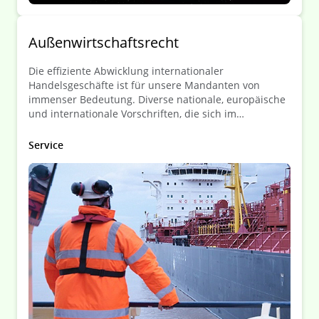
Außenwirtschaftsrecht
Die effiziente Abwicklung internationaler
Handelsgeschäfte ist für unsere Mandanten von
immenser Bedeutung. Diverse nationale, europäische
und internationale Vorschriften, die sich im
permanenten Wandel befinden, regulieren den
Welthandel und stellen Unternehmen stetig vor neue
Service
rechtliche Herausforderungen.