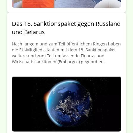
Das 18. Sanktionspaket gegen Russland
und Belarus
Nach langem und zum Teil öffentlichem Ringen haben
die EU-Mitgliedsstaaten mit dem 18. Sanktionspaket
weitere und zum Teil umfassende Finanz- und
Wirtschaftssanktionen (Embargos) gegenüber
Russland und Belarus beschlossen. Das
Sanktionspaket zählt laut EU zu den bislang
schärfsten Maßnahmen seit Beginn des russischen
Angriffskriegs gegen die Ukraine. In Fokus des Pakets
stehen Maßnahmen im Bereich der russischen
Energie und Finanzwirtschaft, der militärischen
Kapazitäten Russlands sowie die zunehmende
Bekämpfung von Sanktionsumgehungen. Die
Ergänzungen betreffen die Verordnung (EU) Nr.
833/2014, die Verordnung (EU) Nr. 269/2014 (beide
Russland) sowie die Verordnung (EG) Nr. 765/2006
(Belarus). Im Folgenden geben wir einen kurzen