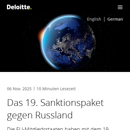
English
German
06 Nov. 2025
10 Minuten Lesezeit
Das 19. Sanktionspaket
gegen Russland
Die EU-Mitgliedsstaaten haben mit dem 19.