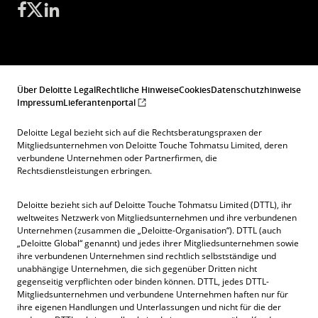
Rückstellungen für Betriebsrenten bilden
Unternehmens maßgeblich ist.
müssen. Unterschiede zu anderen Tarifnormen
Konzernanbindung, Cash-Pool-Finanzierungen
– etwa zu § 4 Abs. 1 S. 3 TV-BRP, der
oder Kapitalzuführungen der
Elternzeiten berücksichtigt – bleiben strikt zu
Muttergesellschaft ersetzen keine nachhaltig
beachten, da eine Übertragung auf
Über Deloitte Legal
Rechtliche Hinweise
Cookies
Datenschutzhinweise
erwirtschaftete Eigenkapitalrendite.
Impressum
Lieferantenportal
Besitzstandsregelungen ausgeschlossen ist
Entscheidend sind die handelsrechtlichen
Deloitte Legal bezieht sich auf die Rechtsberatungspraxen der
Abschlüsse (HGB), insbesondere die
Mitgliedsunternehmen von Deloitte Touche Tohmatsu Limited, deren
verbundene Unternehmen oder Partnerfirmen, die
Eigenkapitalausstattung und -verzinsung über
Rechtsdienstleistungen erbringen.
einen Zeitraum von mindestens drei Jahren vor
dem Anpassungsstichtag. Nachträgliche
Deloitte bezieht sich auf Deloitte Touche Tohmatsu Limited (DTTL), ihr
weltweites Netzwerk von Mitgliedsunternehmen und ihre verbundenen
Jahresabschlüsse oder positive Lageberichte
Unternehmen (zusammen die „Deloitte-Organisation“). DTTL (auch
„Deloitte Global“ genannt) und jedes ihrer Mitgliedsunternehmen sowie
dürfen nur berücksichtigt werden, wenn sie am
ihre verbundenen Unternehmen sind rechtlich selbstständige und
unabhängige Unternehmen, die sich gegenüber Dritten nicht
Anpassungsstichtag vorhersehbar waren.
gegenseitig verpflichten oder binden können. DTTL, jedes DTTL-
Mitgliedsunternehmen und verbundene Unternehmen haften nur für
Weitere Details zu Gestaltungsoptionen und
ihre eigenen Handlungen und Unterlassungen und nicht für die der